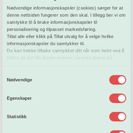
Nødvendige informasjonskapsler (cookies) sørger for at
denne nettsiden fungerer som den skal. I tillegg ber vi om
samtykke til å bruke informasjonskapsler til
Bli medlem i
personalisering og tilpasset markedsføring.
Forskerforbundet
Tillat alle eller klikk på Tillat utvalg for å velge hvilke
informasjonskapsler du samtykker til.
Du kan trekke tilbake samtykket ditt når som helst ved å
Meld deg inn i dag
klikke på det lille ikonet nederst i venstre hjørne på
nettsiden.
S
Nødvendige
a
m
t
Egenskaper
y
k
k
Statistikk
e
v