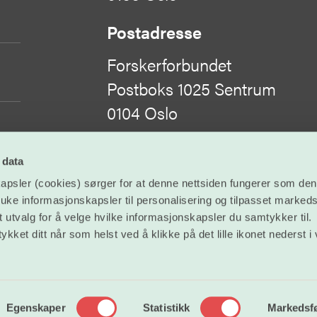
Postadresse
Forskerforbundet
Postboks 1025 Sentrum
0104 Oslo
Organisasjonsnummer
 data
sler (cookies) sørger for at denne nettsiden fungerer som den s
971 422 505
ruke informasjonskapsler til personalisering og tilpasset markeds
illat utvalg for å velge hvilke informasjonskapsler du samtykker til.
©
Forskerforbundet
kket ditt når som helst ved å klikke på det lille ikonet nederst i
Egenskaper
Statistikk
Markedsf