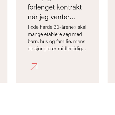
forlenget kontrakt
når jeg venter
barn?
I «de harde 30-årene» skal
mange etablere seg med
barn, hus og familie, mens
de sjonglerer midlertidige
forskerstillinger. Men ikke
alle midlertidige stillinger
har like rettigheter.