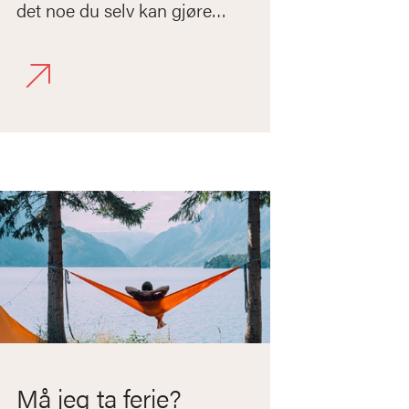
det noe du selv kan gjøre i
møte med
omstillingsspøkelset?
Må jeg ta ferie?