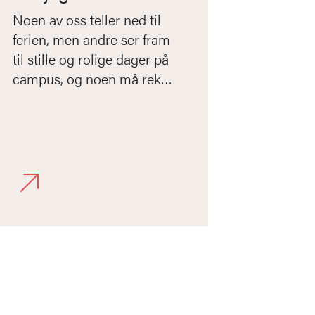
Noen av oss teller ned til
ferien, men andre ser fram
til stille og rolige dager på
campus, og noen må rekke
en frist i begynnelsen av
august.