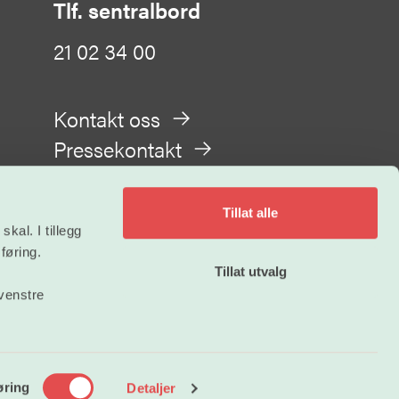
Tlf. sentralbord
21 02 34 00
Kontakt oss
Pressekontakt
Tillat alle
kal. I tillegg
føring.
Tillat utvalg
Personvern
 venstre
øring
Detaljer