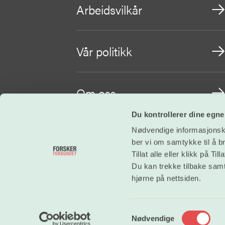
Arbeidsvilkår
Vår politikk
Om oss
Du kontrollerer dine egne
Nødvendige informasjonskap
Bli medlem
ber vi om samtykke til å b
Tillat alle eller klikk på T
Du kan trekke tilbake samty
hjørne på nettsiden.
S
Nødvendige
a