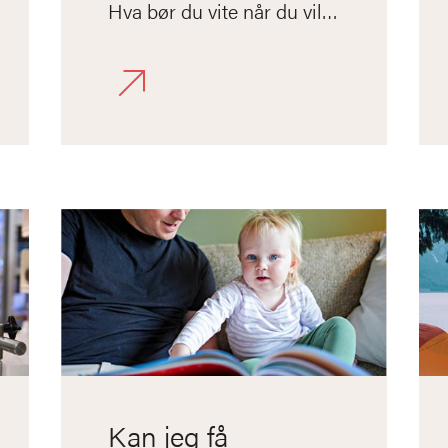
Hva bør du vite når du vil
rykke opp og frem?
Kan jeg få