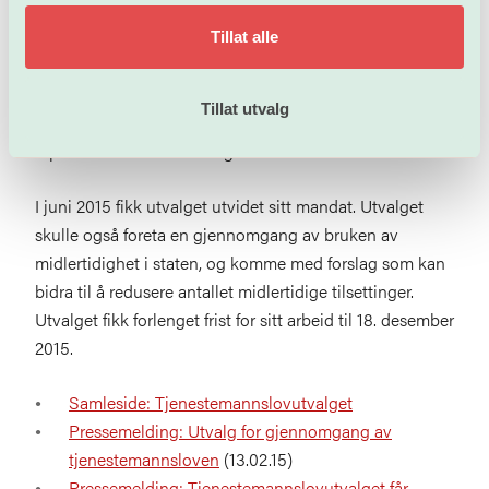
Utvalget hadde både arbeidsgiverrepresentanter fra
Tillat alle
statlige virksomheter og representanter fra de fire
hovedsammenslutningene i staten, LO Stat, YS Stat,
Tillat utvalg
Akademikerne og Unio. Advokat/fagsjef Henrik Dahle
representerte Unio i utvalget.
I juni 2015 fikk utvalget utvidet sitt mandat. Utvalget
skulle også foreta en gjennomgang av bruken av
midlertidighet i staten, og komme med forslag som kan
bidra til å redusere antallet midlertidige tilsettinger.
Utvalget fikk forlenget frist for sitt arbeid til 18. desember
2015.
Samleside: Tjenestemannslovutvalget
Pressemelding: Utvalg for gjennomgang av
tjenestemannsloven
(13.02.15)
Pressemelding: Tjenestemannslovutvalget får