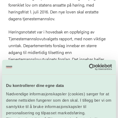
forenklet lov om statens ansatte på høring, med
høringsfrist 1. juli 2016. Den nye loven skal erstatte
dagens tjenestemannslov.
Høringsnotatet var i hovedsak en oppfølging av
Tjenestemannslovutvalgets rapport, med noen viktige
unntak. Departementets forslag innebar en større
adgang til midlertidig tilsetting enn
tjenestemannslovutvalgets forslag. Det innebar heller
ingen innskrenkning i forhold til dagens lov, og vil
derfor ikke bidra til å redusere antallet midlertidig
tilsatte. Departementet ga heller ingen signaler i forhold
Du kontrollerer dine egne data
til forbedring av stillingsvernet for ansatte på ekstern
finansiering eller for vikarer i vitenskapelig stilling.
Nødvendige informasjonskapsler (cookies) sørger for at
denne nettsiden fungerer som den skal. I tillegg ber vi om
Pressemelding: Ny forenklet lov om statens
samtykke til å bruke informasjonskapsler til
ansatte
(02.04.16)
personalisering og tilpasset markedsføring.