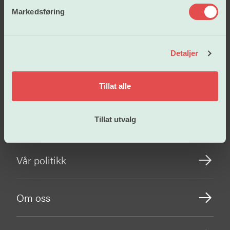
v
Markedsføring
a
l
g
Detaljer
Lønn og tariffavtaler
Tillat alle
Tillat utvalg
Arbeidsvilkår
Vår politikk
Om oss