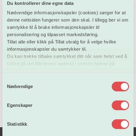
employment, including their working conditions,
Du kontrollerer dine egne data
contractual situation and pension systems, which is a
Nødvendige informasjonskapsler (cookies) sørger for at
national competence and falls into the remit of social
denne nettsiden fungerer som den skal. I tillegg ber vi om
dialogue with the researchers’ trade unions.
samtykke til å bruke informasjonskapsler til
personalisering og tilpasset markedsføring.
Tillat alle eller klikk på Tillat utvalg for å velge hvilke
informasjonskapsler du samtykker til.
Read full article
Du kan trekke tilbake samtykket ditt når som helst ved å
klikke på det lille ikonet nederst i venstre hjørne på
nettsiden.
ETUCE home page
S
Nødvendige
a
m
t
Egenskaper
y
k
k
Statistikk
e