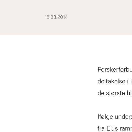
18.03.2014
Forskerforb
deltakelse 
de største h
Ifølge under
fra EUs ramm