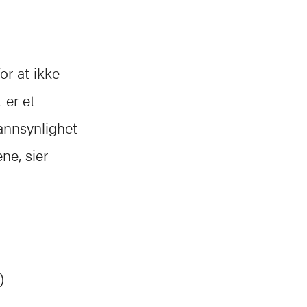
or at ikke
 er et
annsynlighet
ne, sier
)