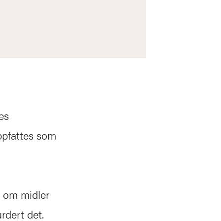
es
ppfattes som
t om midler
rdert det.