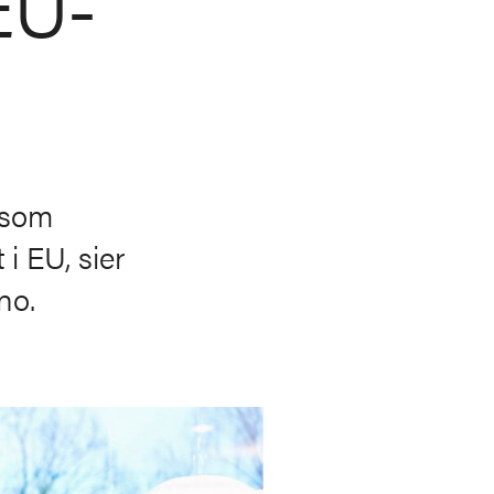
EU-
 som
 EU, sier
no.