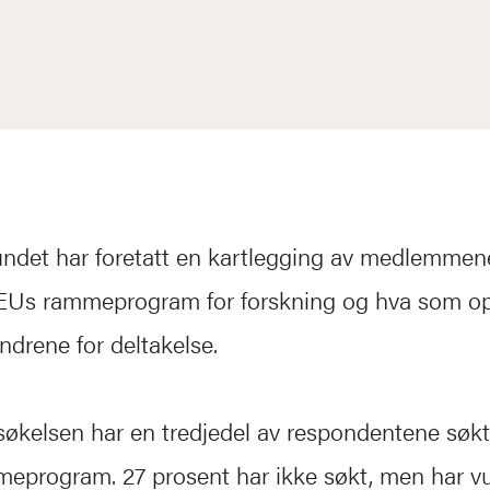
undet har foretatt en kartlegging av medlemmen
i EUs rammeprogram for forskning og hva som o
indrene for deltakelse.
søkelsen har en tredjedel av respondentene søk
eprogram. 27 prosent har ikke søkt, men har vu