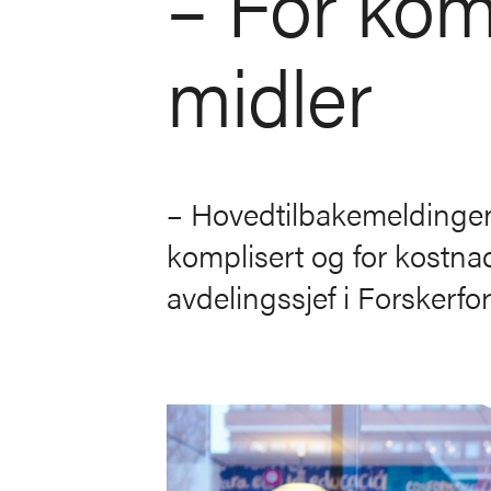
– For kom
midler
– Hovedtilbakemeldingen
komplisert og for kostn
avdelingssjef i Forskerfo