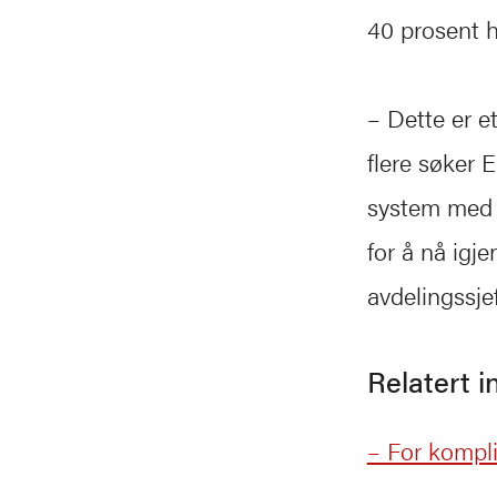
40 prosent h
– Dette er e
flere søker 
system med 
for å nå igj
avdelingssjef
Relatert 
– For kompli