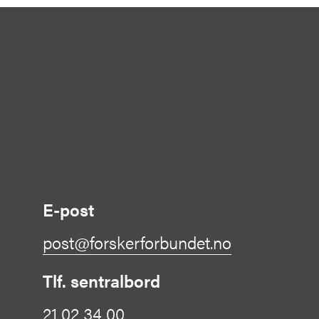
E-post
post@forskerforbundet.no
Tlf. sentralbord
21 02 34 00