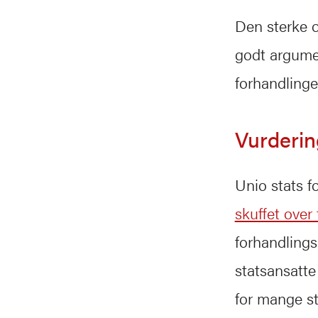
Den sterke o
godt argumen
forhandlinge
Vurderin
Unio stats f
skuffet over
forhandlingsr
statsansatte 
for mange s