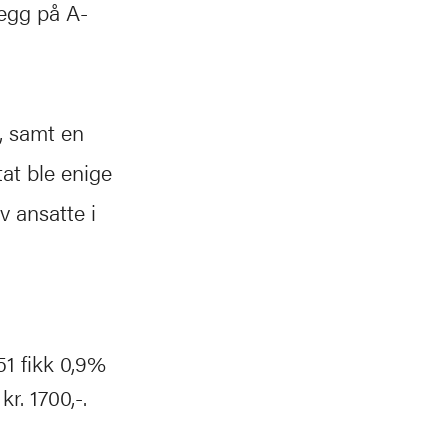
legg på A-
l, samt en
tat ble enige
v ansatte i
51 fikk 0,9%
kr. 1700,-.