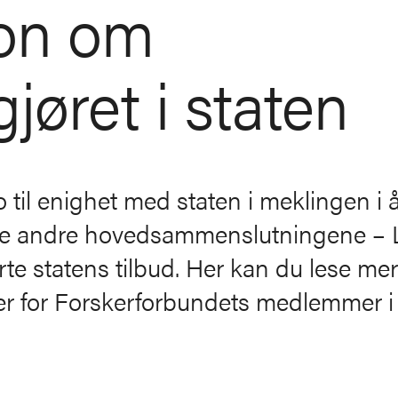
jon om
jøret i staten
til enighet med staten i meklingen i å
tre andre hovedsammenslutningene – 
te statens tilbud. Her kan du lese me
r for Forskerforbundets medlemmer i s