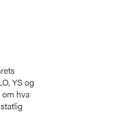
rets
LO, YS og
r om hva
tatlig