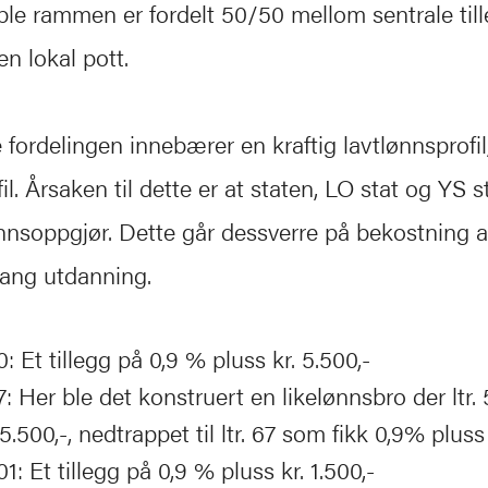
le rammen er fordelt 50/50 mellom sentrale til
 en lokal pott.
 fordelingen innebærer en kraftig lavtlønnsprofi
il. Årsaken til dette er at staten, LO
stat og YS s
nnsoppgjør. Dette går dessverre på bekostning a
lang utdanning.
0: Et tillegg på 0,9 % pluss kr. 5.500,-
7: Her ble det konstruert en likelønnsbro der ltr. 
 5.500,-, nedtrappet til ltr. 67 som fikk 0,9% pluss 
01: Et tillegg på 0,9 % pluss kr. 1.500,-