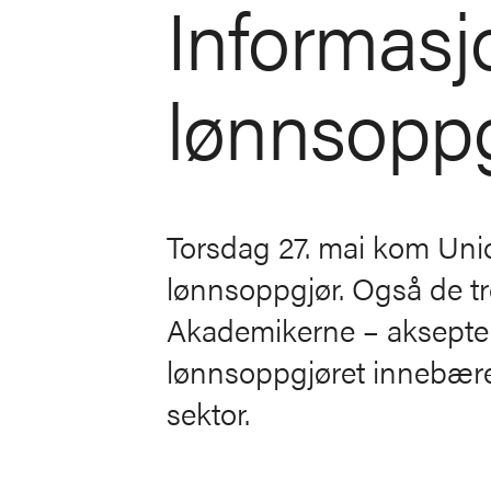
Informas
lønnsoppg
Torsdag 27. mai kom Unio 
lønnsoppgjør. Også de 
Akademikerne – aksepter
lønnsoppgjøret innebære
sektor.