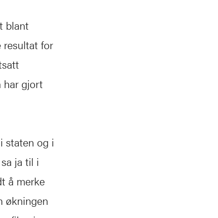
t blant
resultat for
satt
 har gjort
i staten og i
 ja til i
dt å merke
en økningen