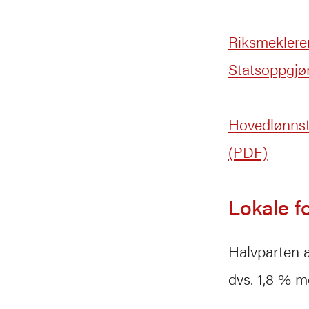
Riksmeklere
Statsoppgjø
Hovedlønnsta
(PDF)
Lokale f
Halvparten a
dvs. 1,8 % me