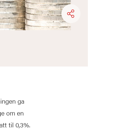
lingen ga
ige om en
tt til 0,3%.