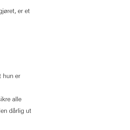
øret, er et
t hun er
ikre alle
en dårlig ut