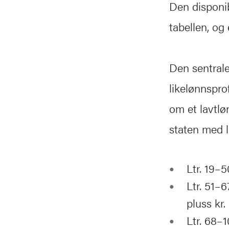
Den disponib
tabellen, og
Den sentrale
likelønnsprof
om et lavtlø
staten med 
Ltr. 19–5
Ltr. 51–6
pluss kr.
Ltr. 68–1