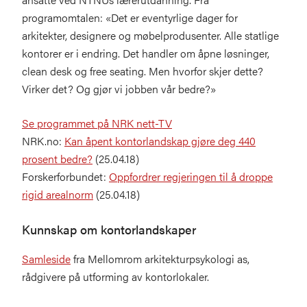
programomtalen: «Det er eventyrlige dager for
arkitekter, designere og møbelprodusenter. Alle statlige
kontorer er i endring. Det handler om åpne løsninger,
clean desk og free seating. Men hvorfor skjer dette?
Virker det? Og gjør vi jobben vår bedre?»
Se programmet på NRK nett-TV
NRK.no:
Kan åpent kontorlandskap gjøre deg 440
prosent bedre?
(25.04.18)
Forskerforbundet:
Oppfordrer regjeringen til å droppe
rigid arealnorm
(25.04.18)
Kunnskap om kontorlandskaper
Samleside
fra Mellomrom arkitekturpsykologi as,
rådgivere på utforming av kontorlokaler.