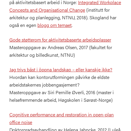
på aktivitetsbasert arbeid i Norge:
Integrated Workplace
Concepts and Organisational Change
(institutt for
arkitektur og planlegging, NTNU, 2018). Skogland har
også en egen
blogg om temaet
.
Gode støtterom for aktivitetsbaserte arbeidsplasser
Masteroppgave av Andreas Olsen, 2017 (fakultet for
arkitektur og billedkunst, NTNU)
Jag trivs bäst i öppna landskap – eller kanskje ikke?
Hvordan kan kontorutformingen påvirke de eldste
arbeidstakernes jobbengasjement?
Masteroppgave av Siri Pernille Øverli, 2016 (master i
helsefremmende arbeid, Høgskolen i Sørøst-Norge)
Cognitive performance and restoration in open-plan
office noise
Doktorgradsavhandling av Helena Jahncke, 2012 (Luleå