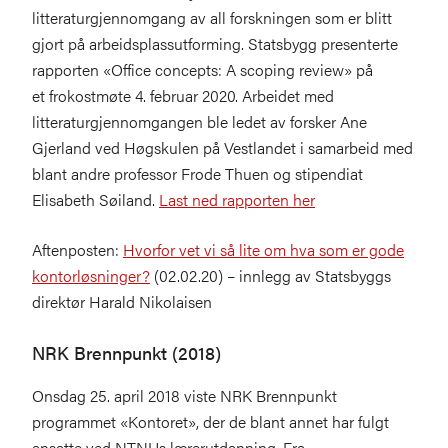
litteraturgjennomgang av all forskningen som er blitt
gjort på arbeidsplassutforming. Statsbygg presenterte
rapporten «Office concepts: A scoping review» på
et frokostmøte 4. februar 2020. Arbeidet med
litteraturgjennomgangen ble ledet av forsker Ane
Gjerland ved Høgskulen på Vestlandet i samarbeid med
blant andre professor Frode Thuen og stipendiat
Elisabeth Søiland.
Last ned rapporten her
Aftenposten:
Hvorfor vet vi så lite om hva som er gode
kontorløsninger?
(02.02.20) – innlegg av Statsbyggs
direktør Harald Nikolaisen
NRK Brennpunkt (2018)
Onsdag 25. april 2018 viste NRK Brennpunkt
programmet «Kontoret», der de blant annet har fulgt
ansatte ved NTNUs lærerutdanning. Fra