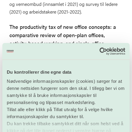
og verneombud (innsamlet i 2021) og survey til ledere
(2021) og arbeidstakere (2021-2022).
The productivity tax of new office concepts: a
comparative review of open-plan offices,
activity-based working, and single-office
concepts
Av Andrea Gerlitz og Marcel Hülsbeck.
Artikkel i Management Review Quarterly
(05.01.23)
Du kontrollerer dine egne data
Nødvendige informasjonskapsler (cookies) sørger for at
The effects of activity-based workplaces on
denne nettsiden fungerer som den skal. I tillegg ber vi om
contributors to organizational productivity: A
samtykke til å bruke informasjonskapsler til
systematic review
personalisering og tilpasset markedsføring.
Tillat alle eller klikk på Tillat utvalg for å velge hvilke
Av Sepideh Masoudinejad og Jennifer A. Veitch,
informasjonskapsler du samtykker til.
National Research Council Canada.
Du kan trekke tilbake samtykket ditt når som helst ved å
Journal of Environmental Psychology
, desember 2022.
klikke på det lille ikonet nederst i venstre hjørne på