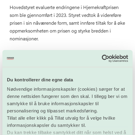
Hovedstyret evaluerte endringene i Hjernekraftprisen
som ble gjennomført i 2023. Styret vedtok å videreføre
prisen i sin nåværende form, samt innføre tiltak for å øke
oppmerksomheten om prisen og styrke bredden i
nominasjoner.
Hovedstyret vil delta på 1. mai-markeringen i Oslo i år,
og gå i toget under
Forskerforbundets egen fane
.
Neste hovedstyremøte er 2. mai 2024. Her finner du
Du kontrollerer dine egne data
innkalling og protokoll fra styremøtene
.
Nødvendige informasjonskapsler (cookies) sørger for at
denne nettsiden fungerer som den skal. I tillegg ber vi om
samtykke til å bruke informasjonskapsler til
personalisering og tilpasset markedsføring.
Tillat alle eller klikk på Tillat utvalg for å velge hvilke
informasjonskapsler du samtykker til.
Du kan trekke tilbake samtykket ditt når som helst ved å