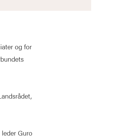
ater og for
orbundets
Landsrådet,
r leder Guro