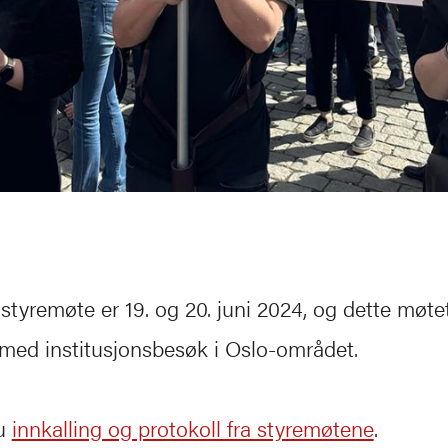
tyremøte er 19. og 20. juni 2024, og dette møte
med institusjonsbesøk i Oslo-området.
du
innkalling og protokoll fra styremøtene
.