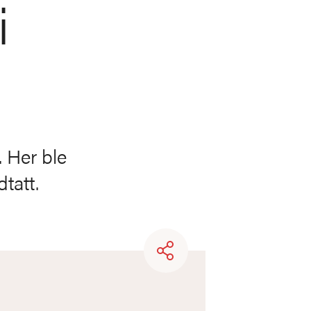
i
 Her ble
tatt.