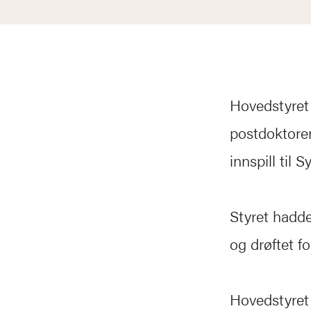
Hovedstyret 
postdoktorer
innspill til
Styret hadde
og drøftet f
Hovedstyret 