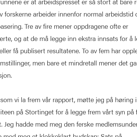
unnene er at arbeidspresset er så stort at bare 
v forskerne arbeider innenfor normal arbeidstid o
pasering. Tre av fire mener oppdragene ofte er
erte, og at de må legge inn ekstra innsats for å
eller få publisert resultatene. To av fem har oppl
 omstillinger, men bare et mindretall mener det g
sjon.
m vi la frem vår rapport, møtte jeg på høring i
een på Stortinget for å legge frem vårt syn på fo
tt. Jeg hadde med meg den ferske medlemsunder
e med meg et klokkeklart budskap: Sats på