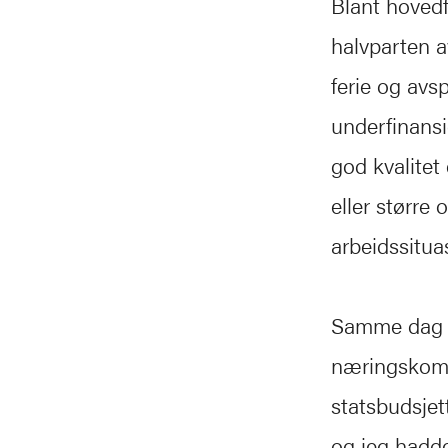
Blant hovedf
halvparten a
ferie og avs
underfinansi
god kvalitet 
eller større
arbeidssitua
Samme dag so
næringskomit
statsbudsje
og jeg hadd