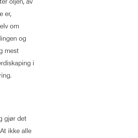
ter oljen, av
 er,
selv om
llingen og
og mest
erdiskaping i
ing.
g gjør det
At ikke alle