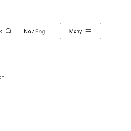
k
No
Eng
Meny
/
jen