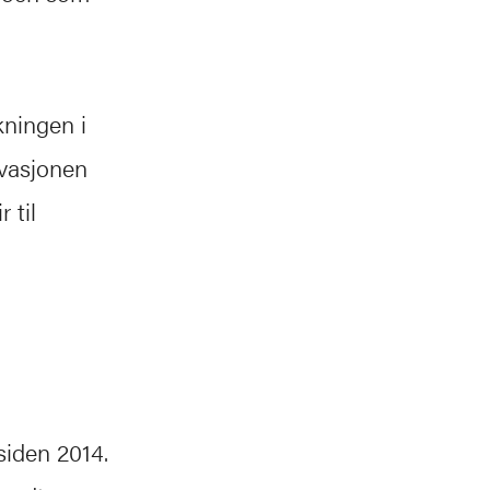
skningen i
ovasjonen
 til
m
siden 2014.