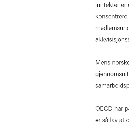
inntekter er 
konsentrere 
medlemsunde
akkvisisjons
Mens norske 
gjennomsnitt
samarbeidsp
OECD har påp
er så lav at 