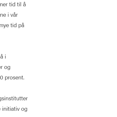
r tid til å
e i vår
mye tid på
å i
er og
0 prosent.
sinstitutter
initiativ og