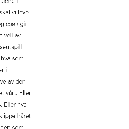
ålene i
skal vi leve
oglesøk gir
t vell av
seutspill
å hva som
r i
eve av den
 vårt. Eller
. Eller hva
klippe håret
 noen som