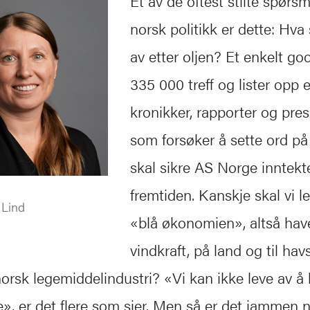
Et av de oftest stilte spørsm
norsk politikk er dette: Hva 
av etter oljen? Et enkelt go
335 000 treff og lister opp e
kronikker, rapporter og pres
som forsøker å sette ord p
skal sikre AS Norge inntekte
fremtiden. Kanskje skal vi l
 Lind
«blå økonomien», altså havet
vindkraft, på land og til havs
orsk legemiddelindustri? «Vi kan ikke leve av å 
», er det flere som sier. Men så er det jammen