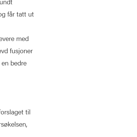
rundt
g får tatt ut
 levere med
evd fusjoner
a en bedre
rslaget til
søkelsen,