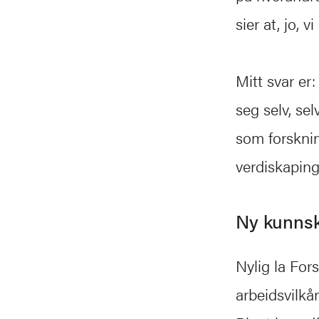
sier at, jo, 
Mitt svar er:
seg selv, se
som forskning
verdiskaping
Ny kunnsk
Nylig la Fo
arbeidsvilkå