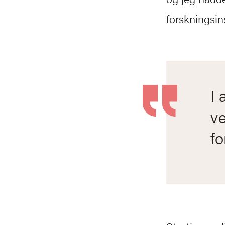
forskningsins
I 
ve
fo