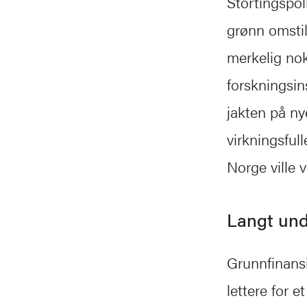
Stortingspoli
grønn omstil
merkelig nok
forskningsin
jakten på ny
virkningsfull
Norge ville 
Langt un
Grunnfinansi
lettere for e