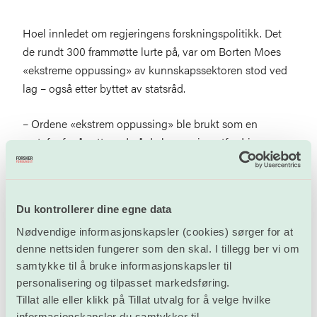
Hoel innledet om regjeringens forskningspolitikk. Det
de rundt 300 frammøtte lurte på, var om Borten Moes
«ekstreme oppussing» av kunnskapssektoren stod ved
lag – også etter byttet av statsråd.
– Ordene «ekstrem oppussing» ble brukt som en
metafor for å sette ord på de langvarige utfordringene
sektoren står overfor. Det handler blant annet om et
stort søknadsbyråkrati, høy midlertidighet og kostbare
byggeprosjekter. Dette har vi tatt tak i. Vi styrer mer
Du kontrollerer dine egne data
overordnet, og gir mer myndighet til den enkelte
Nødvendige informasjonskapsler (cookies) sørger for at
institusjon og forsker. Og vi har ryddet opp i
denne nettsiden fungerer som den skal. I tillegg ber vi om
Forskningsrådet og dyre byggeprosjekter, sa Hoel.
samtykke til å bruke informasjonskapsler til
personalisering og tilpasset markedsføring.
Han oppfordret til sterkere samarbeid i
Tillat alle eller klikk på Tillat utvalg for å velge hvilke
forskningssektoren framover.
informasjonskapsler du samtykker til.