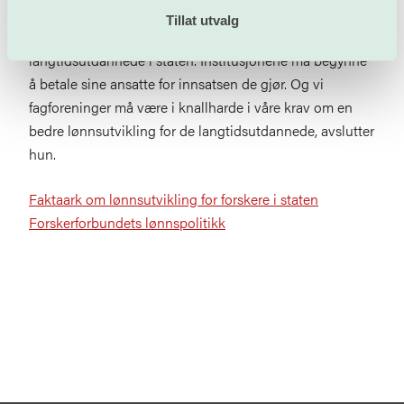
– Vi kan alle gjøre mer. Politikerne må se
Tillat utvalg
nødvendigheten av å gjøre noe med lønnsnivået for de
langtidsutdannede i staten. Institusjonene må begynne
å betale sine ansatte for innsatsen de gjør. Og vi
fagforeninger må være i knallharde i våre krav om en
bedre lønnsutvikling for de langtidsutdannede, avslutter
hun.
Faktaark om lønnsutvikling for forskere i staten
Forskerforbundets lønnspolitikk