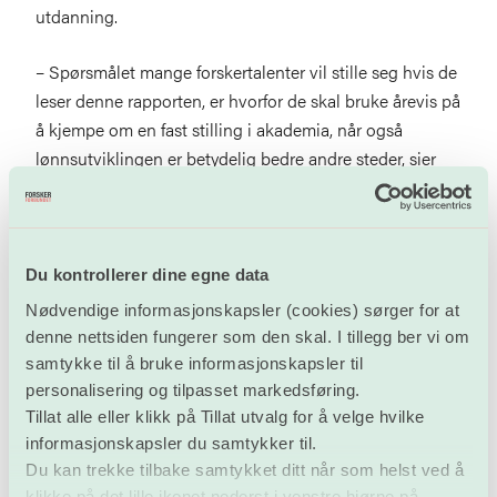
utdanning.
– Spørsmålet mange forskertalenter vil stille seg hvis de
leser denne rapporten, er hvorfor de skal bruke årevis på
å kjempe om en fast stilling i akademia, når også
lønnsutviklingen er betydelig bedre andre steder, sier
Lind.
Hun viser til at bruken av midlertidige stillinger er langt
høyere i akademia enn i resten av arbeidslivet. På
Du kontrollerer dine egne data
toppen av dette kommer en høy andel merarbeid som
Nødvendige informasjonskapsler (cookies) sørger for at
aldri kompenseres – og altså en dårligere
denne nettsiden fungerer som den skal. I tillegg ber vi om
lønnsutvikling.
samtykke til å bruke informasjonskapsler til
personalisering og tilpasset markedsføring.
– Rapporten viser at forskerne taper mot andre
Tillat alle eller klikk på Tillat utvalg for å velge hvilke
utdanningsgrupper, og at forskere i staten taper mot
informasjonskapsler du samtykker til.
forskere i privat sektor og i helseforetakene. Akademia
Du kan trekke tilbake samtykket ditt når som helst ved å
klikke på det lille ikonet nederst i venstre hjørne på