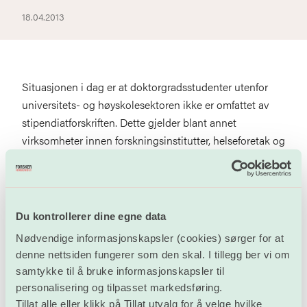
18.04.2013
Situasjonen i dag er at doktorgradsstudenter utenfor
universitets- og høyskolesektoren ikke er omfattet av
stipendiatforskriften. Dette gjelder blant annet
virksomheter innen forskningsinstitutter, helseforetak og
kulturminnevern.
Forskerforbundet kan ikke akseptere at det tilsettes
midlertidig i stilling som stipendiat uten at det er angitt
Du kontrollerer dine egne data
tydelige vilkår for når og hvordan stillingen skal brukes.
Nødvendige informasjonskapsler (cookies) sørger for at
denne nettsiden fungerer som den skal. I tillegg ber vi om
Les brevet til Arbeidsdepartementet
samtykke til å bruke informasjonskapsler til
personalisering og tilpasset markedsføring.
Tillat alle eller klikk på Tillat utvalg for å velge hvilke