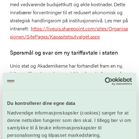
med vedvarende budsjettkutt og økte kostnader. Dette
innebærer forventninger til et redusert økonomisk og
strategisk handlingsrom på institusjonsnivå. Les mer på
intranett:
https://liveuis.sharepoint.com/sites/Organisa
sjonen/SitePages/Kapasitetsutvalget.aspx
Spørsmål og svar om ny tariffavtale i staten
Unio stat og Akademikerne har forhandlet fram en ny,
felles tariffavtale med staten. Vi har forsøkt å svare på
noen av de oftest stilte spørsmålene om den nye
avtalen. Les mer
her.
Du kontrollerer dine egne data
Utforming av arbeidsplasser
Nødvendige informasjonskapsler (cookies) sørger for at
Egne kontorer eller aktivitetsbaserte arbeidsplasser og
denne nettsiden fungerer som den skal. I tillegg ber vi om
åpne landskap? Hva sier forskningen, hva sier
samtykke til å bruke informasjonskapsler til
departementet og hva sier de ansatte? Og hvordan
personalisering og tilpasset markedsføring.