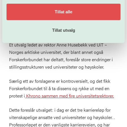
sterk kritikk.
Tillat alle
Et utvalg foreslår å fjerne dosent- og
forskerløpene i akademia. Forskerforbundet og
Tillat utvalg
fire rektorer protesterer.
Et utvalg ledet av rektor Anne Husebekk ved UiT –
Norges arktiske universitet, der blant annet også
Forskerforbundet har deltatt, foreslår store endringer i
stillingsstrukturen ved universiteter og høyskoler.
Særlig ett av forslagene er kontroversielt, og det fikk
Forskerforbundet til å ta dissens og rykke ut med en
protest i
Khrono sammen med fire universitetsrektorer.
Dette foreslår utvalget: i dag er det tre karriereløp for
vitenskapelige ansatte ved universiteter og høyskoler. .
Professorløpet er den vanligste karriereveien, og har