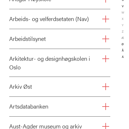
V
W
Arbeids- og velferdsetaten (Nav)
X
Y
Z
Arbeidstilsynet
Æ
Ø
Å
Arkitektur- og designhøgskolen i
Á
Oslo
Arkiv Øst
Artsdatabanken
Aust-Agder museum og arkiv