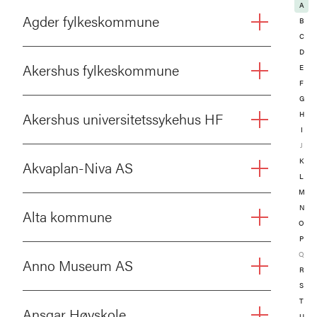
A
Agder fylkeskommune
B
C
D
Akershus fylkeskommune
E
F
G
Akershus universitetssykehus HF
H
I
J
K
Akvaplan-Niva AS
L
M
N
Alta kommune
O
P
Q
Anno Museum AS
R
S
T
Ansgar Høyskole
U