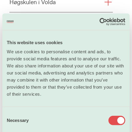
Høgskulen i Volda
Høgskulen på Vestlandet
Høyskolen Kristiania
This website uses cookies
We use cookies to personalise content and ads, to
provide social media features and to analyse our traffic.
Innlandet fylkeskommune
We also share information about your use of our site with
our social media, advertising and analytics partners who
may combine it with other information that you’ve
Institutt for energiteknikk
provided to them or that they’ve collected from your use
of their services.
Institutt for samfunnsforskning
C
Necessary
o
Interkommunalt arkiv for Buskerud,
n