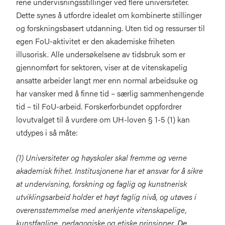
rene undervisningsstillinger ved flere universiteter.
Dette synes å utfordre idealet om kombinerte stillinger
og forskningsbasert utdanning. Uten tid og ressurser til
egen FoU-aktivitet er den akademiske friheten
illusorisk. Alle undersøkelsene av tidsbruk som er
gjennomført for sektoren, viser at de vitenskapelig
ansatte arbeider langt mer enn normal arbeidsuke og
har vansker med å finne tid – særlig sammenhengende
tid – til FoU-arbeid. Forskerforbundet oppfordrer
lovutvalget til å vurdere om UH-loven § 1-5 (1) kan
utdypes i så måte:
(1) Universiteter og høyskoler skal fremme og verne
akademisk frihet. Institusjonene har et ansvar for å sikre
at undervisning, forskning og faglig og kunstnerisk
utviklingsarbeid holder et høyt faglig nivå, og utøves i
overensstemmelse med anerkjente vitenskapelige,
kunstfaglige, pedagogiske og etiske prinsipper.
De