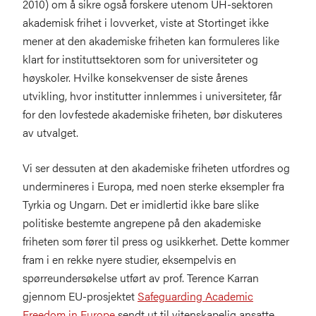
2010) om å sikre også forskere utenom UH-sektoren
akademisk frihet i lovverket, viste at Stortinget ikke
mener at den akademiske friheten kan formuleres like
klart for instituttsektoren som for universiteter og
høyskoler. Hvilke konsekvenser de siste årenes
utvikling, hvor institutter innlemmes i universiteter, får
for den lovfestede akademiske friheten, bør diskuteres
av utvalget.
Vi ser dessuten at den akademiske friheten utfordres og
undermineres i Europa, med noen sterke eksempler fra
Tyrkia og Ungarn. Det er imidlertid ikke bare slike
politiske bestemte angrepene på den akademiske
friheten som fører til press og usikkerhet. Dette kommer
fram i en rekke nyere studier, eksempelvis en
spørreundersøkelse utført av prof. Terence Karran
gjennom EU-prosjektet
Safeguarding Academic
Freedom in Europe
sendt ut til vitenskapelig ansatte