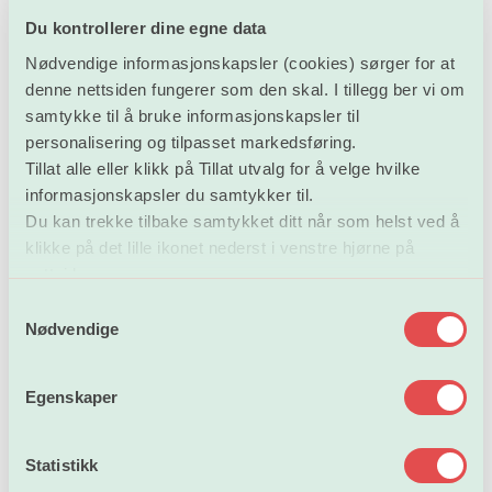
Medvirkning og kollegiale organ
Du kontrollerer dine egne data
UH-lovutvalget er blitt presentert for
Nødvendige informasjonskapsler (cookies) sørger for at
fagorganisasjonenes bekymring for at den avtalefestede
denne nettsiden fungerer som den skal. I tillegg ber vi om
medbestemmelsen ikke følges godt nok opp i sektoren.
samtykke til å bruke informasjonskapsler til
Universitets- og høyskolesektoren har i tillegg hatt en
personalisering og tilpasset markedsføring.
lang tradisjon med medvirkning gjennom kollegiale
Tillat alle eller klikk på Tillat utvalg for å velge hvilke
organ. De kollegiale organene er blitt avviklet flere
informasjonskapsler du samtykker til.
steder de senere årene, noe som bidrar til å forsterke
Du kan trekke tilbake samtykket ditt når som helst ved å
oppfatningen av at medbestemmelsen er under press.
klikke på det lille ikonet nederst i venstre hjørne på
nettsiden.
Demokrati og medvirkning har en verdi i arbeidslivet
S
Nødvendige
generelt og i akademia spesielt. Til den akademiske
a
friheten har tradisjonelt hørt fagfellesskapets ansvar for
m
t
den vitenskapelige og fagstrategiske utviklingen, noe
Egenskaper
y
som er blitt ivaretatt gjennom beslutninger fattet i
k
kollegiale organ på den ene siden og muligheten til å
k
Statistikk
velge ledere blant egne fagfeller på den andre.
e