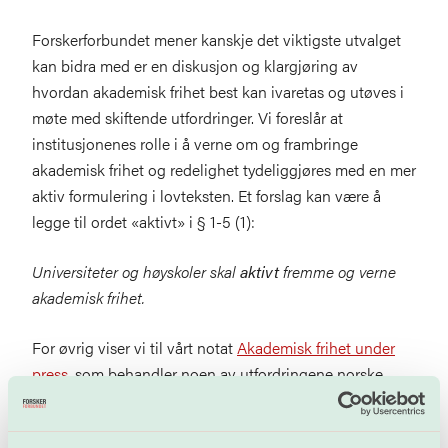
Forskerforbundet mener kanskje det viktigste utvalget
kan bidra med er en diskusjon og klargjøring av
hvordan akademisk frihet best kan ivaretas og utøves i
møte med skiftende utfordringer. Vi foreslår at
institusjonenes rolle i å verne om og frambringe
akademisk frihet og redelighet tydeliggjøres med en mer
aktiv formulering i lovteksten. Et forslag kan være å
legge til ordet «aktivt» i § 1-5 (1):
Universiteter og høyskoler skal
aktivt
fremme og verne
akademisk frihet.
For øvrig viser vi til vårt notat
Akademisk frihet under
press
, som behandler noen av utfordringene norske
vitenskapelige ansatte i dag står ovenfor.