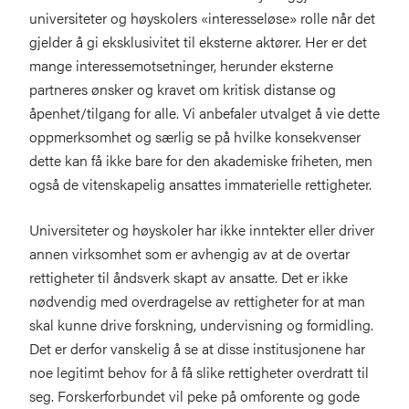
universiteter og høyskolers «interesseløse» rolle når det
gjelder å gi eksklusivitet til eksterne aktører. Her er det
mange interessemotsetninger, herunder eksterne
partneres ønsker og kravet om kritisk distanse og
åpenhet/tilgang for alle. Vi anbefaler utvalget å vie dette
oppmerksomhet og særlig se på hvilke konsekvenser
dette kan få ikke bare for den akademiske friheten, men
også de vitenskapelig ansattes immaterielle rettigheter.
Universiteter og høyskoler har ikke inntekter eller driver
annen virksomhet som er avhengig av at de overtar
rettigheter til åndsverk skapt av ansatte. Det er ikke
nødvendig med overdragelse av rettigheter for at man
skal kunne drive forskning, undervisning og formidling.
Det er derfor vanskelig å se at disse institusjonene har
noe legitimt behov for å få slike rettigheter overdratt til
seg. Forskerforbundet vil peke på omforente og gode