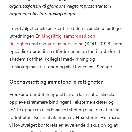
organisasjonsnivå gjennom valgte representanter i
organ med beslutningsmyndighet.
Lovutvalget er sikkert kjent med den svenske offentlige
utredningen
En långsiktig, samordnad och
dialogbaserad styrning av högskolan
(SOU 2019:6), som
også diskuterer disse utfordringene og tar til orde for at
akademisk frihet, kollegial medvirkning og
forskningsbasert utdanning skal lovfestes i Sverige.
Opphavsrett og immaterielle rettigheter
Forskerforbundet er opptatt av at de ansatte ikke skal
oppleve strammere bindinger til eksterne aktører og
måtte oppgi sin akademiske frihet og sine immaterielle
rettigheter i lys av utviklingen i UH-sektoren. Her mener
vi lovutvalget bør foreta en avveiende diskusjon og at