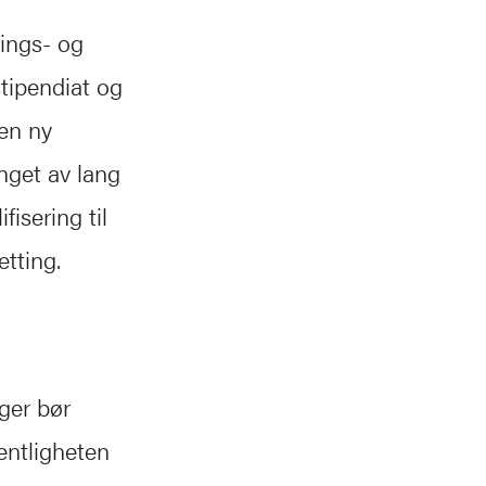
nings- og
stipendiat og
en ny
anget av lang
fisering til
etting.
ger bør
fentligheten