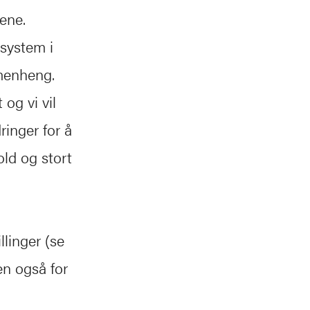
ene.
ssystem i
menheng.
og vi vil
ringer for å
old og stort
llinger (se
en også for