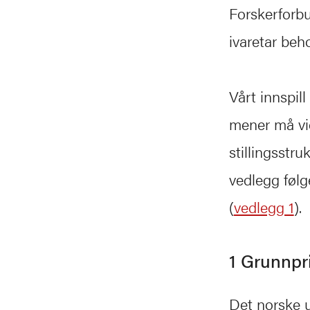
Forskerforbu
ivaretar beho
Vårt innspil
mener må vid
stillingsstru
vedlegg følg
(
vedlegg 1
).
1 Grunnpr
Det norske u