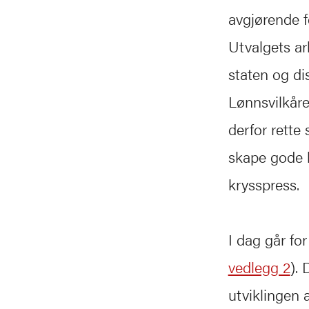
avgjørende f
Utvalgets ar
staten og d
Lønnsvilkåre
derfor rette
skape gode k
krysspress.
I dag går for
vedlegg 2
). 
utviklingen 