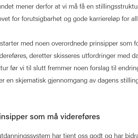
ndet mener derfor at vi må få en stillingsstrukt
vet for forutsigbarhet og gode karriereløp for all
l starter med noen overordnede prinsipper som 
ereføres, deretter skisseres utfordringer med d
ktur før vi til slutt fremmer noen forslag til endri
er en skjematisk gjennomgang av dagens stillin
insipper som må videreføres
tdanningssystem har tjent oss godt og har bidratt