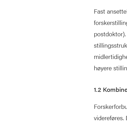
Fast ansette
forskerstilli
postdoktor).
stillingsstru
midlertidighe
høyere stilli
1.2 Kombiner
Forskerforb
videreføres.