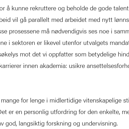
or å kunne rekruttere og beholde de gode talent
beid vil gå parallelt med arbeidet med nytt lønn
isse prosessene må nødvendigvis ses noe i sam
ne i sektoren er likevel utenfor utvalgets mandat 
 søkelys mot det vi oppfatter som betydelige hind
arrierer innen akademia: usikre ansettelsesforh
 mange for lenge i midlertidige vitenskapelige sti
Det er en personlig utfordring for den enkelte, m
av god, langsiktig forskning og undervisning.