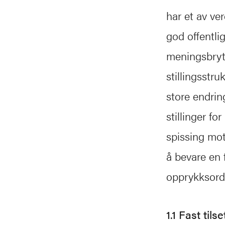
har et av ve
god offentlig
meningsbrytn
stillingsstr
store endrin
stillinger f
spissing mot
å bevare en f
opprykksord
1.1 Fast til