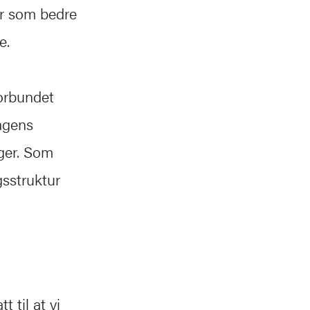
ur som bedre
e.
forbundet
agens
nger. Som
gsstruktur
 til at vi