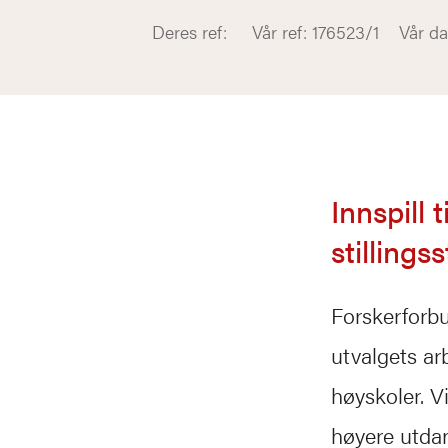
Deres ref: Vår ref: 176523/1 Vår dat
Innspill
stillings
Forskerforbu
utvalgets arb
høyskoler. Vi
høyere utdan