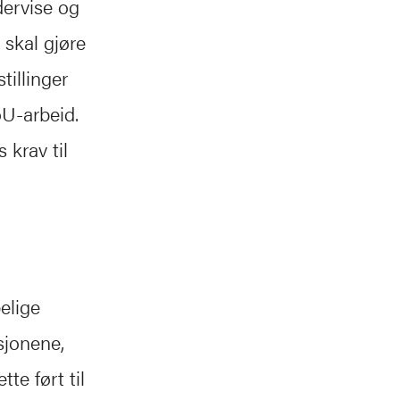
dervise og
 skal gjøre
tillinger
oU-arbeid.
 krav til
elige
sjonene,
te ført til