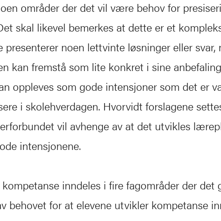
noen områder der det vil være behov for presiser
Det skal likevel bemerkes at dette er et kompleks
presenterer noen lettvinte løsninger eller svar,
den kan fremstå som lite konkret i sine anbefalin
an oppleves som gode intensjoner som det er va
ere i skolehverdagen. Hvorvidt forslagene settes 
rforbundet vil avhenge av at det utvikles lære
gode intensjonene.
 kompetanse inndeles i fire fagområder der det 
av behovet for at elevene utvikler kompetanse in