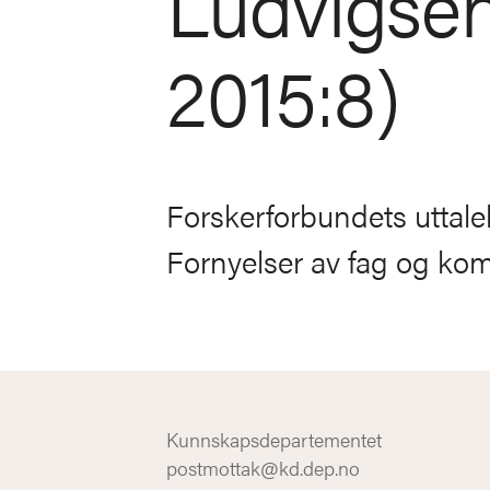
Ludvigse
2015:8)
Forskerforbundets uttal
Fornyelser av fag og ko
Kunnskapsdepartementet
postmottak@kd.dep.no