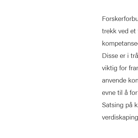
Forskerforbu
trekk ved et
kompetanseo
Disse er i tr
viktig for f
anvende komp
evne til å f
Satsing på k
verdiskaping