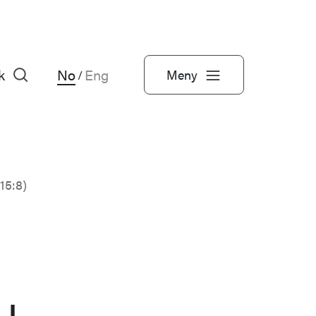
k
No
Eng
Meny
/
15:8)