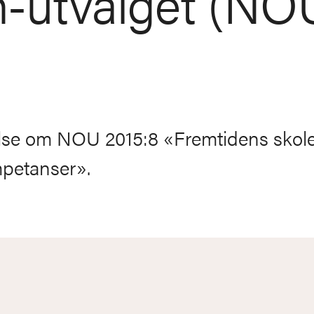
n-utvalget (NO
else om NOU 2015:8 «Fremtidens skole
mpetanser».