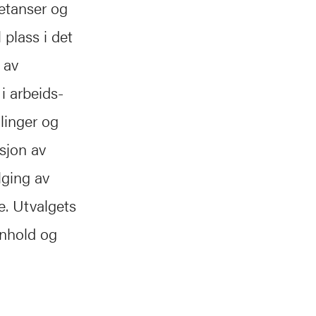
etanser og
 plass i det
 av
i arbeids-
linger og
sjon av
lging av
e. Utvalgets
nnhold og