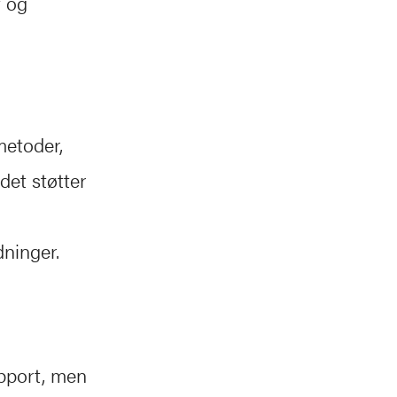
t og
etoder,
det støtter
dninger.
apport, men