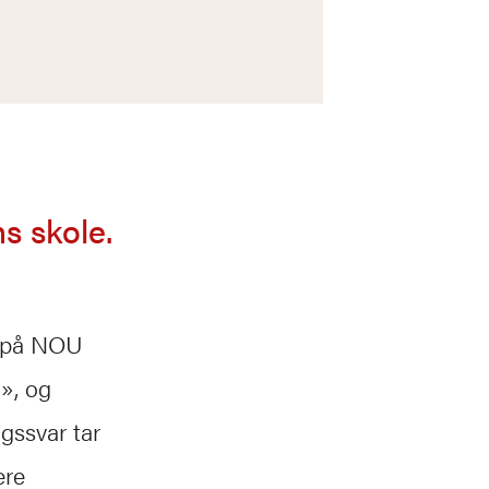
s skole.
g på NOU
», og
ngssvar tar
ere