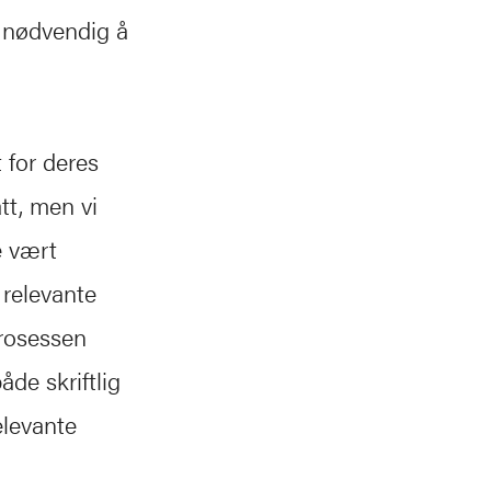
 nødvendig å
 for deres
tt, men vi
e vært
 relevante
prosessen
åde skriftlig
elevante