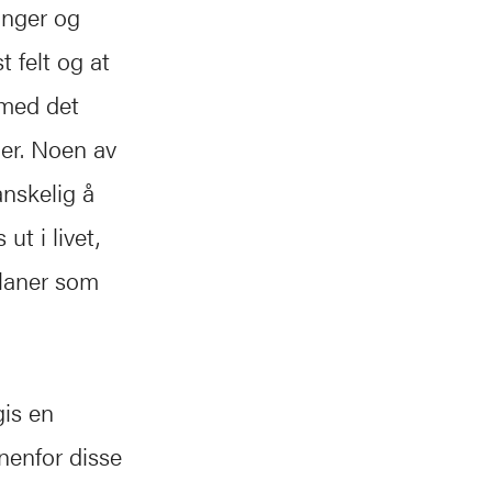
inger og
t felt og at
 med det
ger. Noen av
nskelig å
ut i livet,
planer som
gis en
nenfor disse