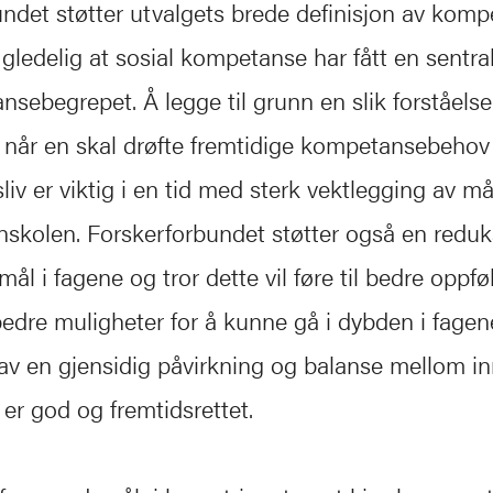
ndet støtter utvalgets brede definisjon av komp
 gledelig at sosial kompetanse har fått en sentral
sebegrepet. Å legge til grunn en slik forståelse
år en skal drøfte fremtidige kompetansebehov 
iv er viktig i en tid med sterk vektlegging av må
nnskolen. Forskerforbundet støtter også en reduk
l i fagene og tror dette vil føre til bedre oppfø
edre muligheter for å kunne gå i dybden i fagen
av en gjensidig påvirkning og balanse mellom i
r god og fremtidsrettet.