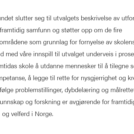
ndet slutter seg til utvalgets beskrivelse av utfo
 framtidig samfunn og støtter opp om de fire
mrådene som grunnlag for fornyelse av skolens
åd med våre innspill til utvalget underveis i pros
ramtidas skole å utdanne mennesker til å tilegne 
etanse, å legge til rette for nysgjerrighet og kre
orfølge problemstillinger, dybdelæring og målrette
unnskap og forskning er avgjørende for framtidi
 og velferd i Norge.