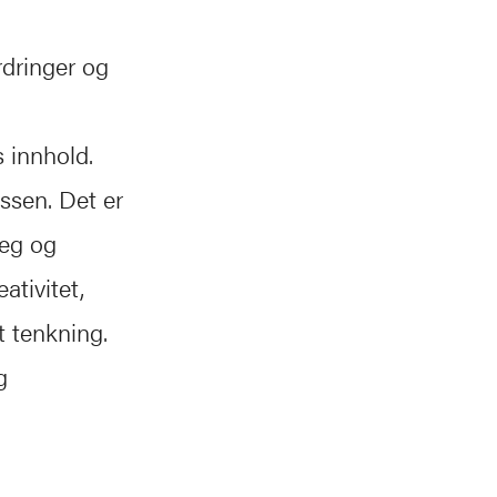
rdringer og
 innhold.
essen. Det er
seg og
ativitet,
t tenkning.
g