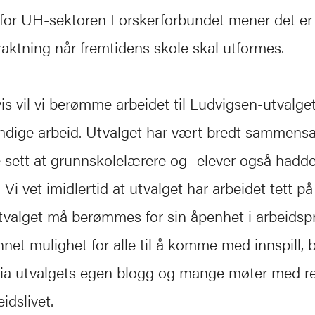
 for UH-sektoren Forskerforbundet mener det er
raktning når fremtidens skole skal utformes.
is vil vi berømme arbeidet til Ludvigsen-utvalget
dige arbeid. Utvalget har vært bredt sammensa
e sett at grunnskolelærere og -elever også hadd
 Vi vet imidlertid at utvalget har arbeidet tett på
tvalget må berømmes for sin åpenhet i arbeids
net mulighet for alle til å komme med innspill, b
via utvalgets egen blogg og mange møter med r
eidslivet.