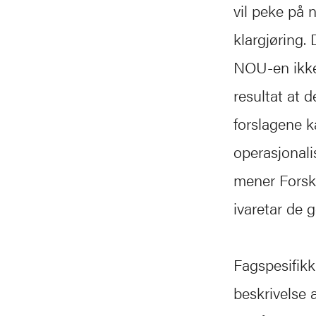
vil peke på 
klargjøring. 
NOU-en ikke 
resultat at 
forslagene k
operasjonalis
mener Forske
ivaretar de 
Fagspesifikk
beskrivelse 