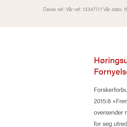
Deres ref: Vår ref: 133477/1 Vår dato: 1
Høringsu
Fornyels
Forskerforb
2015:8 «Frem
oversender m
for seg utre