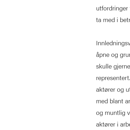
utfordringer
ta med i bet
Innledningsv
åpne og grun
skulle gjern
representert.
aktører og u
med blant an
og muntlig 
aktører i arb