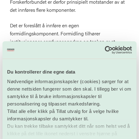
Forskerforbundet er derfor prinsipielt motstander av at
det innføres flere komponenter.
Det er foreslått å innføre en egen
formidlingskomponent. Formidling tilhører
institusjonenes samfunnsoppdrag og tanken er at
innsats på området bør gi uttelling i
finansieringssystemet. Forskerforbundet mener det vil
være svært krevende å bygge et system som kan ivareta
Du kontrollerer dine egne data
formidlingen på en god måte. Videre vil det bli
vanskelig og ressurskrevende å kvalitetssikre data som
Nødvendige informasjonskapsler (cookies) sørger for at
denne nettsiden fungerer som den skal. I tillegg ber vi om
legges inn i flere av de foreslåtte indikatorene.
samtykke til å bruke informasjonskapsler til
Forbundet støtter derfor ikke innføringen av en slik
personalisering og tilpasset markedsføring.
komponent.
Tillat alle eller klikk på Tillat utvalg for å velge hvilke
informasjonskapsler du samtykker til.
Institusjonene og de ansatte har tilpasset sin adferd til
Du kan trekke tilbake samtykket ditt når som helst ved å
de resultatbaserte indikatorene i finansieringsmodellen.
klikke på det lille ikonet nederst i venstre hjørne på
Forskerforbundet mener at det ikke er behov for