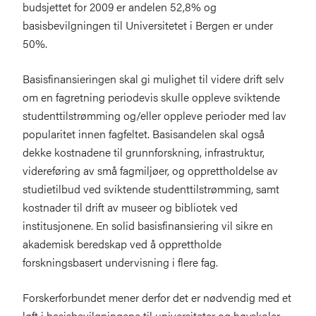
budsjettet for 2009 er andelen 52,8% og
basisbevilgningen til Universitetet i Bergen er under
50%.
Basisfinansieringen skal gi mulighet til videre drift selv
om en fagretning periodevis skulle oppleve sviktende
studenttilstrømming og/eller oppleve perioder med lav
popularitet innen fagfeltet. Basisandelen skal også
dekke kostnadene til grunnforskning, infrastruktur,
videreføring av små fagmiljøer, og opprettholdelse av
studietilbud ved sviktende studenttilstrømming, samt
kostnader til drift av museer og bibliotek ved
institusjonene. En solid basisfinansiering vil sikre en
akademisk beredskap ved å opprettholde
forskningsbasert undervisning i flere fag.
Forskerforbundet mener derfor det er nødvendig med et
løft i basisbevilgningene til universiteter og høyskoler