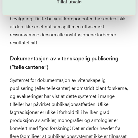
resultatene til den enkelte institusjon. Alle institusjoner
Tillat utvalg
som forbedrer resultatet bør få uttelling i form av økt
bevilgning. Dette betyr at komponenten bør endres slik
at den ikke er et nullsumspill men utløser økt
ressursramme dersom alle institusjonene forbedrer
resultatet sitt.
Dokumentasjon av vitenskapelig publisering
(”tellekantene”)
Systemet for dokumentasjon av vitenskapelig
publisering (eller tellekanter) er omstridt blant forskerne,
og evalueringer har vist at dette systemet i mange
tilfeller har påvirket publikasjonsatferden. Ulike
fagtradisjoner er ulike i forhold til i hvilken grad
produksjon av artikler, monografier og antologier er
korrelert med ”god forskning”. Det er derfor hevdet fra
flere fagmiljøer at publikasjonssystemet ikke er tilpasset