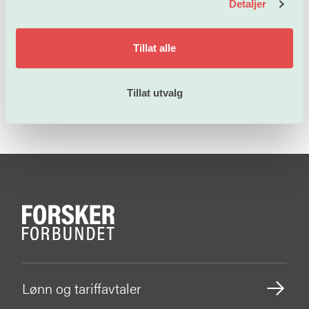
Detaljer
Unio
Norges forskningsråd
Tillat alle
Nettverk for private høyskoler
Tillat utvalg
Lønn og tariffavtaler