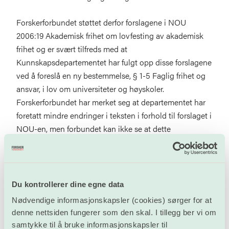
Forskerforbundet støttet derfor forslagene i NOU
2006:19 Akademisk frihet om lovfesting av akademisk
frihet og er svært tilfreds med at
Kunnskapsdepartementet har fulgt opp disse forslagene
ved å foreslå en ny bestemmelse, § 1-5 Faglig frihet og
ansvar, i lov om universiteter og høyskoler.
Forskerforbundet har merket seg at departementet har
foretatt mindre endringer i teksten i forhold til forslaget i
NOU-en, men forbundet kan ikke se at dette
representerer noen reell endring og støtter derfor det
foreliggende forslaget til ny § 1-5.
Forskerforbundet vil tilslutt understreke behovet for at
Du kontrollerer dine egne data
de grunnleggende verdier som preger forslaget, gis
Nødvendige informasjonskapsler (cookies) sørger for at
betingelser for å kunne realiseres. Hindringer for reell
denne nettsiden fungerer som den skal. I tillegg ber vi om
akademisk frihet oppleves oftere i form av mangel på
samtykke til å bruke informasjonskapsler til