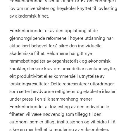
Forskerforbundet viser til Ot.prp. nr. 67 om endringer i
lov om universiteter og høyskoler knyttet til lovfesting
av akademisk frihet.
Forskerforbundet er av den oppfatning at de
gjennomgripende reformene i høyere utdanning har
aktualisert behovet for å sikre den individuelle
akademiske frihet. Reformene har gitt nye
rammebetingelser av organisatorisk og økonomisk
karakter, sterkere krav om umiddelbar samfunnsnytte,
økt produktivitet eller kommersiell utnyttelse av
forskningsresultater. Dette representerer utfordringer
som setter hevdvunne rettigheter og etablerte idealer
under press. I en slik sammenheng mener
Forskerforbundet at lovfesting av den individuelle
friheten vil være nødvendig som tillegg til den
autonomi som er tillagt institusjonen og vil bidra til å
sikre en mer helhetlig regulering av virksomheten.