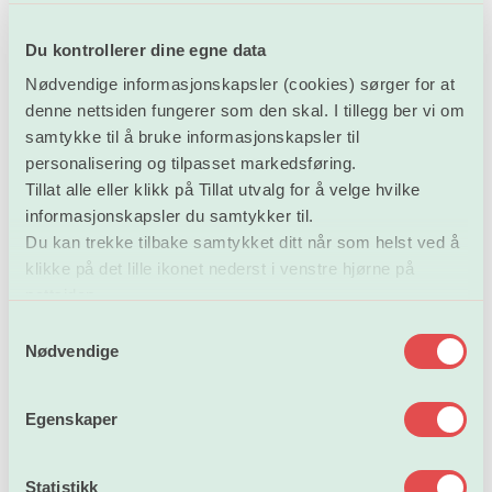
stille krav om politiattest ved opptak til helse- og
sosialutdanninger som utdanner personell som kan
Du kontrollerer dine egne data
komme i kontakt med pasienter, barn og unge og ber
Nødvendige informasjonskapsler (cookies) sørger for at
departementet vurdere innføring av et slik krav i
denne nettsiden fungerer som den skal. I tillegg ber vi om
opptaksforskriften.
samtykke til å bruke informasjonskapsler til
personalisering og tilpasset markedsføring.
§ 7.2 Kvote for førstegangsvitnemål og ordinær
Tillat alle eller klikk på Tillat utvalg for å velge hvilke
kvote
informasjonskapsler du samtykker til.
Du kan trekke tilbake samtykket ditt når som helst ved å
Departementet foreslår å innføre en kvote på grunnlag
klikke på det lille ikonet nederst i venstre hjørne på
av førstegangsvitnemål fra videregående skole til
nettsiden.
erstatning for dagens primærvitnemålkvote.
S
Nødvendige
a
Forskerforbundet støtter forslaget, særlig fordi det kan
m
stimulere elevene til økt innsats mens de går i
t
Egenskaper
videregående skole. Av samme grunn støtter forbundet
y
forslaget om å øke kvotens størrelse til 50%.
k
k
Statistikk