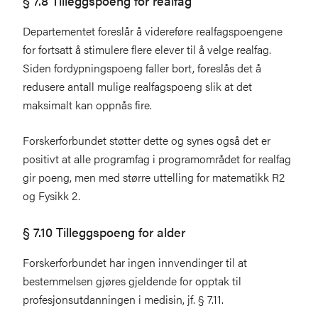
§ 7.8 Tilleggspoeng for realfag
Departementet foreslår å videreføre realfagspoengene
for fortsatt å stimulere flere elever til å velge realfag.
Siden fordypningspoeng faller bort, foreslås det å
redusere antall mulige realfagspoeng slik at det
maksimalt kan oppnås fire.
Forskerforbundet støtter dette og synes også det er
positivt at alle programfag i programområdet for realfag
gir poeng, men med større uttelling for matematikk R2
og Fysikk 2.
§ 7.10 Tilleggspoeng for alder
Forskerforbundet har ingen innvendinger til at
bestemmelsen gjøres gjeldende for opptak til
profesjonsutdanningen i medisin, jf. § 7.11.