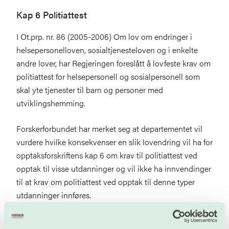
Kap 6 Politiattest
I Ot.prp. nr. 86 (2005-2006) Om lov om endringer i
helsepersonelloven, sosialtjenesteloven og i enkelte
andre lover, har Regjeringen foreslått å lovfeste krav om
politiattest for helsepersonell og sosialpersonell som
skal yte tjenester til barn og personer med
utviklingshemming.
Forskerforbundet har merket seg at departementet vil
vurdere hvilke konsekvenser en slik lovendring vil ha for
opptaksforskriftens kap 6 om krav til politiattest ved
opptak til visse utdanninger og vil ikke ha innvendinger
til at krav om politiattest ved opptak til denne typer
utdanninger innføres.
Forbundet mener samtidig det kan være behov for å