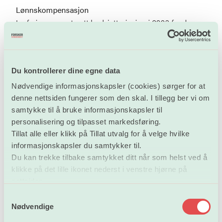
Lønnskompensasjon
Innføringen av et nytt budsjettprinsipp i 2003 for de
nettobudsjetterte utdanningsinstitusjonene skapte store
problemer for de lærestedene det omfattet. Det er
varslet at flere høgskoler fra 2004 vil omfattes av
Du kontrollerer dine egne data
ordningen. Slik denne ordningen fungerer virker den
som et generelt og betydelig budsjettkutt som legger
Nødvendige informasjonskapsler (cookies) sørger for at
denne nettsiden fungerer som den skal. I tillegg ber vi om
klare begrensninger på mulighetene for å realisere
samtykke til å bruke informasjonskapsler til
kvalitetsreformen etter intensjonen. Manglende
personalisering og tilpasset markedsføring.
lønnskompensasjon reduserer forutsigbarheten og
Tillat alle eller klikk på Tillat utvalg for å velge hvilke
svekker institusjonenes evne til langsiktig
informasjonskapsler du samtykker til.
budsjettplanlegging. Ordningen representerer også en
Du kan trekke tilbake samtykket ditt når som helst ved å
forskjellsbehandling av universiteter og høgskoler
klikke på det lille ikonet nederst i venstre hjørne på
sammenlignet med andre statlige forvaltningsorganer.
nettsiden.
Vi ber regjeringen vurdere konsekvensene av denne
S
ordningen på ny og endre praksis slik at det gis full
Nødvendige
a
kompensasjon for lønnsoppgjørene i statlig sektor.
m