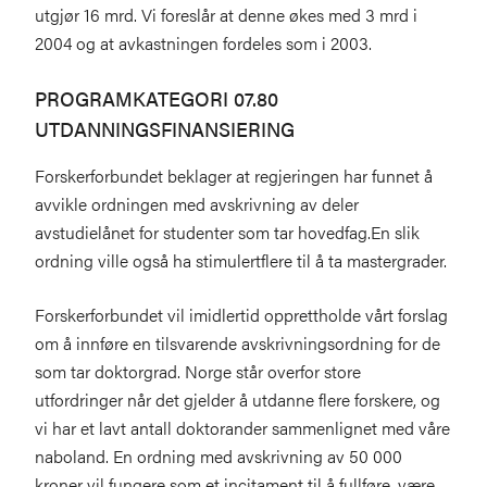
utgjør 16 mrd. Vi foreslår at denne økes med 3 mrd i
2004 og at avkastningen fordeles som i 2003.
PROGRAMKATEGORI 07.80
UTDANNINGSFINANSIERING
Forskerforbundet beklager at regjeringen har funnet å
avvikle ordningen med avskrivning av deler
avstudielånet for studenter som tar hovedfag.En slik
ordning ville også ha stimulertflere til å ta mastergrader.
Forskerforbundet vil imidlertid opprettholde vårt forslag
om å innføre en tilsvarende avskrivningsordning for de
som tar doktorgrad. Norge står overfor store
utfordringer når det gjelder å utdanne flere forskere, og
vi har et lavt antall doktorander sammenlignet med våre
naboland. En ordning med avskrivning av 50 000
kroner vil fungere som et incitament til å fullføre, være