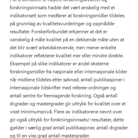
forskningsinnsats hadde det vært ønskelig med et
indikatorsett som medfører at forskningsmidler tildeles
på grunnlag av kvalitetsvurderinger og oppnådde
resultater. Forskerforbundet erkjenner at det er
vanskelig å måle kvalitet på en dekkende måte uten at
det blir svært arbeidskrevende, men mener enkelte
indikatorer reflekterer kvalitet mer eller mindre direkte.
Eksempel på slike indikatorer er andel eksterne
forskningsmidler fra nasjonale eller internasjonale kilder
når midlene tildeles etter søknad, antall publikasjoner i
internasjonale tidskrifter med referee-ordninger og
antall sentre for fremragende forskning. Også antall
dr.grader og mastergrader gir uttrykk for kvalitet over et
visst minimumsnivå. Flere av indikatorene nevnt over
gir også uttrykk for forskningsinnsats/-resultater, dette
gjelder i særlig grad antall publikasjoner, antall dr.grader
og til en viss grad antall mastergrader.