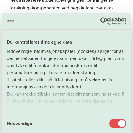
forskningskomponenten ved høgskolene bør økes.
Ordningen med ulike indikatorsett for høgskolene på
den ene siden og universitetene og de vitenskapelige
høgskolene på den andre siden kan videreføres. Det
bør imidlertid vurderes å bruke samme indikatorsett
Du kontrollerer dine egne data
for alle institusjonstyper men med ulik vekting, slik
Nødvendige informasjonskapsler (cookies) sørger for at
indikatorsettet for universitetene og de vitenskapelige
denne nettsiden fungerer som den skal. I tillegg ber vi om
høgskolene i dag er utformet.
samtykke til å bruke informasjonskapsler til
personalisering og tilpasset markedsføring.
INDIKATORER
Tillat alle eller klikk på Tillat utvalg for å velge hvilke
informasjonskapsler du samtykker til.
Forskerforbundet har ikke forslag til nytt/nye
Du kan trekke tilbake samtykket ditt når som helst ved å
indikatorsett, men vil kommentere aktuelle indikatorer
klikke på det lille ikonet nederst i venstre hjørne på
som dels inngår i dagens indikatorsett. Generelt mener
nettsiden.
forbundet at indikatorer bør baseres på tall og
S
opplysninger som innrapporteres fra institusjonene i
Nødvendige
a
andre sammenhenger slik at institusjonene ikke
m