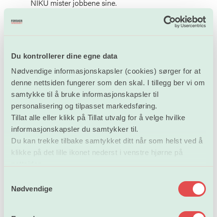
NIKU mister jobbene sine.
Midler til kulturmiljøforvaltning må øremerkes.
Andre kommentarer til lovforslaget
Du kontrollerer dine egne data
§ 4 Definisjoner
Nødvendige informasjonskapsler (cookies) sørger for at
Lovforslagets §4 d, om definisjon av løse kulturminner
denne nettsiden fungerer som den skal. I tillegg ber vi om
oppleves som utydelig. Det er uklart om skriftlig
samtykke til å bruke informasjonskapsler til
materiale inngår i definisjonen. Dette kan ha viktige
personalisering og tilpasset markedsføring.
implikasjoner sett fra et arkivfaglig perspektiv og
Tillat alle eller klikk på Tillat utvalg for å velge hvilke
avgrensningen mot arkivdefinisjon bør derfor defineres.
informasjonskapsler du samtykker til.
Arkivloven har et lovfestet vern for offentlig skapt
Du kan trekke tilbake samtykket ditt når som helst ved å
materiale før 1950. Privatarkiv har ikke et slikt vern.
klikke på det lille ikonet nederst i venstre hjørne på
nettsiden.
Dersom et funn inneholder skriftlig materiale som ikke
tydelig faller inn under Arkivloven, bør grensesnittet
S
Nødvendige
avklares.
a
m
§ 8 Kunnskapsgrunnlag for avgjørelser
t