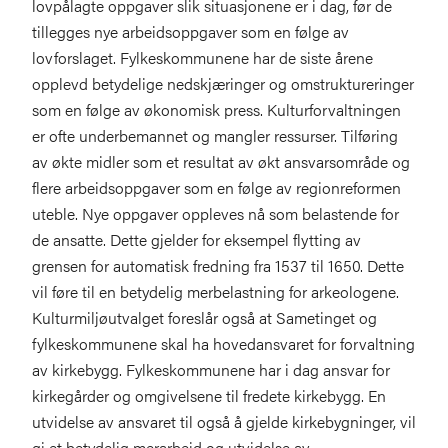
lovpålagte oppgaver slik situasjonene er i dag, før de
tillegges nye arbeidsoppgaver som en følge av
lovforslaget. Fylkeskommunene har de siste årene
opplevd betydelige nedskjæringer og omstruktureringer
som en følge av økonomisk press. Kulturforvaltningen
er ofte underbemannet og mangler ressurser. Tilføring
av økte midler som et resultat av økt ansvarsområde og
flere arbeidsoppgaver som en følge av regionreformen
uteble. Nye oppgaver oppleves nå som belastende for
de ansatte. Dette gjelder for eksempel flytting av
grensen for automatisk fredning fra 1537 til 1650. Dette
vil føre til en betydelig merbelastning for arkeologene.
Kulturmiljøutvalget foreslår også at Sametinget og
fylkeskommunene skal ha hovedansvaret for forvaltning
av kirkebygg. Fylkeskommunene har i dag ansvar for
kirkegårder og omgivelsene til fredete kirkebygg. En
utvidelse av ansvaret til også å gjelde kirkebygninger, vil
gi et betydelig merarbeid og utvidelse av