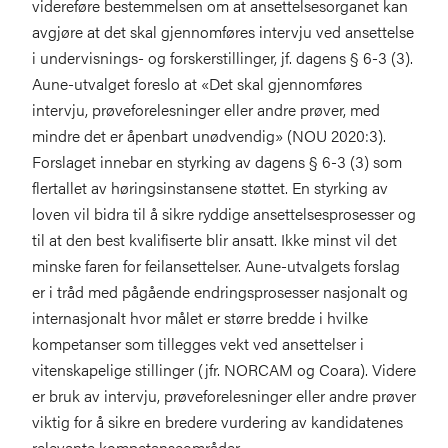
videreføre bestemmelsen om at ansettelsesorganet kan
avgjøre at det skal gjennomføres intervju ved ansettelse
i undervisnings- og forskerstillinger, jf. dagens § 6-3 (3).
Aune-utvalget foreslo at «Det skal gjennomføres
intervju, prøveforelesninger eller andre prøver, med
mindre det er åpenbart unødvendig» (NOU 2020:3).
Forslaget innebar en styrking av dagens § 6-3 (3) som
flertallet av høringsinstansene støttet. En styrking av
loven vil bidra til å sikre ryddige ansettelsesprosesser og
til at den best kvalifiserte blir ansatt. Ikke minst vil det
minske faren for feilansettelser. Aune-utvalgets forslag
er i tråd med pågående endringsprosesser nasjonalt og
internasjonalt hvor målet er større bredde i hvilke
kompetanser som tillegges vekt ved ansettelser i
vitenskapelige stillinger (jfr. NORCAM og Coara). Videre
er bruk av intervju, prøveforelesninger eller andre prøver
viktig for å sikre en bredere vurdering av kandidatenes
relevante kompetanseområder.