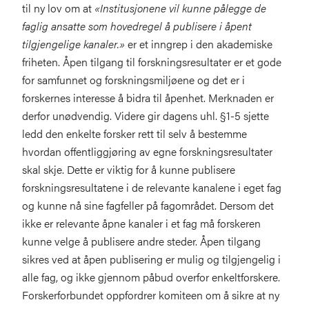
til ny lov om at
«Institusjonene vil kunne pålegge de
faglig ansatte som hovedregel å publisere i åpent
tilgjengelige kanaler.»
er et inngrep i den akademiske
friheten. Åpen tilgang til forskningsresultater er et gode
for samfunnet og forskningsmiljøene og det er i
forskernes interesse å bidra til åpenhet. Merknaden er
derfor unødvendig. Videre gir dagens uhl. §1-5 sjette
ledd den enkelte forsker rett til selv å bestemme
hvordan offentliggjøring av egne forskningsresultater
skal skje. Dette er viktig for å kunne publisere
forskningsresultatene i de relevante kanalene i eget fag
og kunne nå sine fagfeller på fagområdet. Dersom det
ikke er relevante åpne kanaler i et fag må forskeren
kunne velge å publisere andre steder. Åpen tilgang
sikres ved at åpen publisering er mulig og tilgjengelig i
alle fag, og ikke gjennom påbud overfor enkeltforskere.
Forskerforbundet oppfordrer komiteen om å sikre at ny