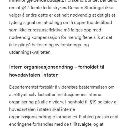
om at §4-1 femte ledd strykes. Dersom Stortinget ikke
velger å endre dette er det helt nødvendig at det gis et
tydelig signal om at pålegg om å opprettholde tilbud
som ikke er ressurseffektive må følges opp med
nødvendig kompensasjon for merutgiftene slik at det
ikke går på bekostning av forsknings- og
utdanningskvaliteten.
Intern organisasjonsendring – forholdet til
hovedavtalen i staten
Departementet foreslår å videreføre bestemmelsen om
at «Styret selv fastsetter institusjonenes interne
organisering på alle nivåer». I henhold til §19 bokstav a i
hovedavtalen i staten skal interne
organisasjonsendringer forhandles. Etablert praksis er at
endringene forhandles med de tillitsvalgte, og at