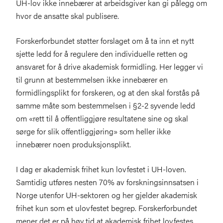
UH-lov ikke innebærer at arbeidsgiver kan gi pålegg om
hvor de ansatte skal publisere.
Forskerforbundet støtter forslaget om å ta inn et nytt
sjette ledd for å regulere den individuelle retten og
ansvaret for å drive akademisk formidling. Her legger vi
til grunn at bestemmelsen ikke innebærer en
formidlingsplikt for forskeren, og at den skal forstås på
samme måte som bestemmelsen i §2-2 syvende ledd
om «rett til å offentliggjøre resultatene sine og skal
sørge for slik offentliggjøring» som heller ikke
innebærer noen produksjonsplikt.
I dag er akademisk frihet kun lovfestet i UH-loven.
Samtidig utføres nesten 70% av forskningsinnsatsen i
Norge utenfor UH-sektoren og her gjelder akademisk
frihet kun som et ulovfestet begrep. Forskerforbundet
mener det er på høy tid at akademisk frihet lovfestes