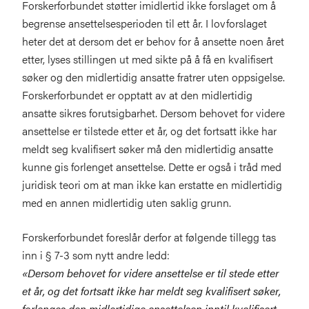
Forskerforbundet støtter imidlertid ikke forslaget om å
begrense ansettelsesperioden til ett år. I lovforslaget
heter det at dersom det er behov for å ansette noen året
etter, lyses stillingen ut med sikte på å få en kvalifisert
søker og den midlertidig ansatte fratrer uten oppsigelse.
Forskerforbundet er opptatt av at den midlertidig
ansatte sikres forutsigbarhet. Dersom behovet for videre
ansettelse er tilstede etter et år, og det fortsatt ikke har
meldt seg kvalifisert søker må den midlertidig ansatte
kunne gis forlenget ansettelse. Dette er også i tråd med
juridisk teori om at man ikke kan erstatte en midlertidig
med en annen midlertidig uten saklig grunn.
Forskerforbundet foreslår derfor at følgende tillegg tas
inn i § 7-3 som nytt andre ledd:
«Dersom behovet for videre ansettelse er til stede etter
et år, og det fortsatt ikke har meldt seg kvalifisert søker,
forlenges den midlertidige ansettelsen inntil kvalifisert