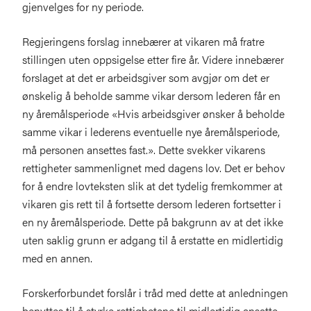
gjenvelges for ny periode.
Regjeringens forslag innebærer at vikaren må fratre
stillingen uten oppsigelse etter fire år. Videre innebærer
forslaget at det er arbeidsgiver som avgjør om det er
ønskelig å beholde samme vikar dersom lederen får en
ny åremålsperiode «Hvis arbeidsgiver ønsker å beholde
samme vikar i lederens eventuelle nye åremålsperiode,
må personen ansettes fast.». Dette svekker vikarens
rettigheter sammenlignet med dagens lov. Det er behov
for å endre lovteksten slik at det tydelig fremkommer at
vikaren gis rett til å fortsette dersom lederen fortsetter i
en ny åremålsperiode. Dette på bakgrunn av at det ikke
uten saklig grunn er adgang til å erstatte en midlertidig
med en annen.
Forskerforbundet forslår i tråd med dette at anledningen
benyttes til å styrke rettighetene til midlertidig ansatte,