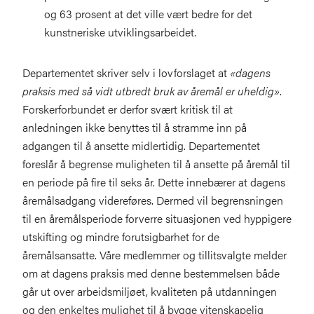
og 63 prosent at det ville vært bedre for det
kunstneriske utviklingsarbeidet.
Departementet skriver selv i lovforslaget at
«dagens
praksis med så vidt utbredt bruk av åremål er uheldig»
.
Forskerforbundet er derfor svært kritisk til at
anledningen ikke benyttes til å stramme inn på
adgangen til å ansette midlertidig. Departementet
foreslår å begrense muligheten til å ansette på åremål til
en periode på fire til seks år. Dette innebærer at dagens
åremålsadgang videreføres. Dermed vil begrensningen
til en åremålsperiode forverre situasjonen ved hyppigere
utskifting og mindre forutsigbarhet for de
åremålsansatte. Våre medlemmer og tillitsvalgte melder
om at dagens praksis med denne bestemmelsen både
går ut over arbeidsmiljøet, kvaliteten på utdanningen
og den enkeltes mulighet til å bygge vitenskapelig