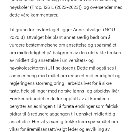
høyskoler (Prop. 126 L (2022–2023)), og oversender med
dette våre kommentarer.
Til grunn for lovforslaget ligger Aune-utvalget (NOU
2020:3). Utvalget ble blant annet særlig bedt om å
vurdere bestemmelsene om ansettelse og spørsmålet
om midlertidighet på bakgrunn av den utstrakte bruken
av midlertidig ansettelse i universitets- og
høyskolesektoren (UH-sektoren). Dette må også ses i
sammenheng med målet om redusert midlertidighet og
regjeringens storrengjøring i arbeidslivet for å sikre
faste, hele stilinger med norske lønns- og arbeidsvilkår.
Forskerforbundet er derfor opptatt av at komiteen
benytter anledningen til å foreta endringer som faktisk
bidrar til å redusere adgangen til uønsket midlertidig
ansettelse. Her vil vi særlig trekke frem spørsmålet om
vikar for åremålsansatt/valgt leder og avvikling av