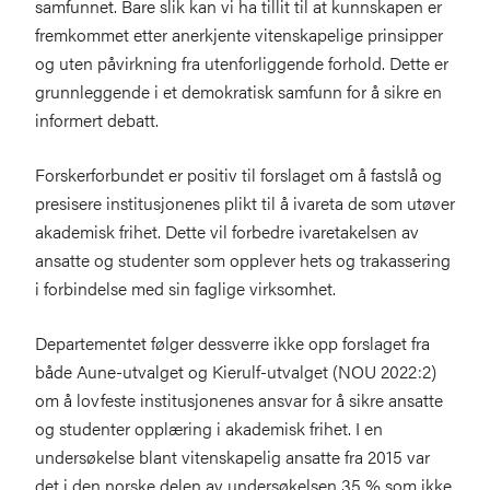
samfunnet. Bare slik kan vi ha tillit til at kunnskapen er
fremkommet etter anerkjente vitenskapelige prinsipper
og uten påvirkning fra utenforliggende forhold. Dette er
grunnleggende i et demokratisk samfunn for å sikre en
informert debatt.
Forskerforbundet er positiv til forslaget om å fastslå og
presisere institusjonenes plikt til å ivareta de som utøver
akademisk frihet. Dette vil forbedre ivaretakelsen av
ansatte og studenter som opplever hets og trakassering
i forbindelse med sin faglige virksomhet.
Departementet følger dessverre ikke opp forslaget fra
både Aune-utvalget og Kierulf-utvalget (NOU 2022:2)
om å lovfeste institusjonenes ansvar for å sikre ansatte
og studenter opplæring i akademisk frihet. I en
undersøkelse blant vitenskapelig ansatte fra 2015 var
det i den norske delen av undersøkelsen 35 % som ikke