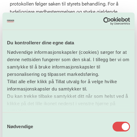
protokollen følger saken til styrets behandling. For å
tydeliggjøre medbestemmelsen og styrke gjeldende
praksis foreslår Forskerforbundet at følgende tillegg tas
inn som nytt andre punktum i §4-1 femte ledd for å
ivareta gjeldende praksis:
«Forslag til organisasjonsendring skal forhandles med
Du kontrollerer dine egne data
organisasjonenes tillitsvalgte i forkant av styremøtet og
Nødvendige informasjonskapsler (cookies) sørger for at
protokoll fra forhandlingene vedlegges saken til styret.»
denne nettsiden fungerer som den skal. I tillegg ber vi om
samtykke til å bruke informasjonskapsler til
Åpne styremøter
personalisering og tilpasset markedsføring.
Tillat alle eller klikk på Tillat utvalg for å velge hvilke
Departementet foreslår å videreføre bestemmelsen om
informasjonskapsler du samtykker til.
at styremøtene skal holdes for åpne dører. Det er
Du kan trekke tilbake samtykket ditt når som helst ved å
positivt, men Forskerforbundet mener det i forbindelse
klikke på det lille ikonet nederst i venstre hjørne på
nettsiden.
med stortingsbehandlingen må presiseres hva «åpenhet
om styrets arbeid» og «åpne dører» innebærer.
S
Nødvendige
a
Det er behov for å presisere hvordan intensjonen om
m