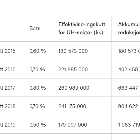
Effektiviseringskutt
Akkumul
Sats
for UH-sektor (kr.)
reduksjon
tt 2015
0,60 %
180 573 000
180 573 
tt 2016
0,70 %
221 885 000
402 458
tt 2017
0,80 %
260 989 000
663 447
tt 2018
0,70 %
241 175 000
904 622
tt 2019
0,50 %
179 097 000
1 083 71