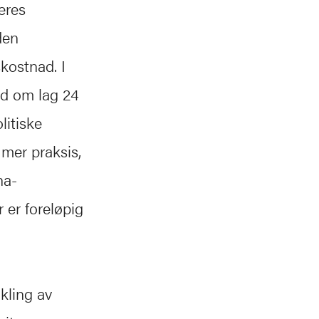
eres
den
kostnad. I
ed om lag 24
itiske
 mer praksis,
na-
 er foreløpig
ikling av