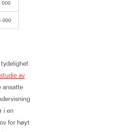
7 000
4 000
 tydelighet
studie av
e ansatte
ndervisning
 i en
ov for høyt