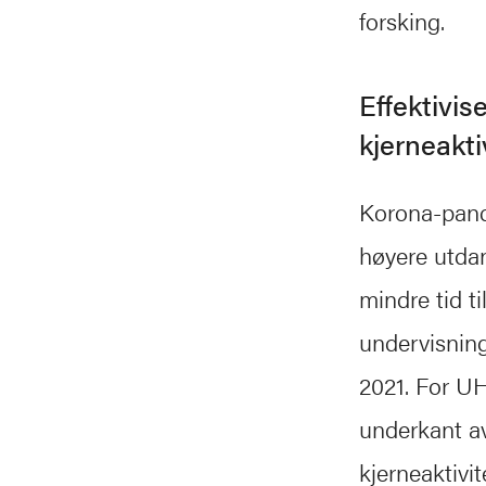
forsking.
Effektivi
kjerneakti
Korona-pande
høyere utda
mindre tid ti
undervisning
2021. For UH
underkant av
kjerneaktivi