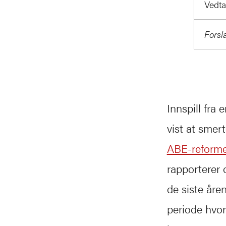
Vedta
Forsl
Innspill fra 
vist at sme
ABE-reforme
rapporterer 
de siste år
periode hvor