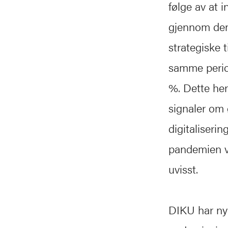
følge av at 
gjennom den 
strategiske 
samme perio
%. Dette he
signaler om 
digitaliserin
pandemien vi
uvisst.
DIKU har nyli