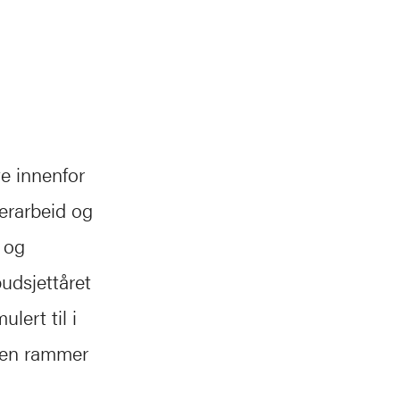
te innenfor
erarbeid og
g og
udsjettåret
lert til i
 men rammer