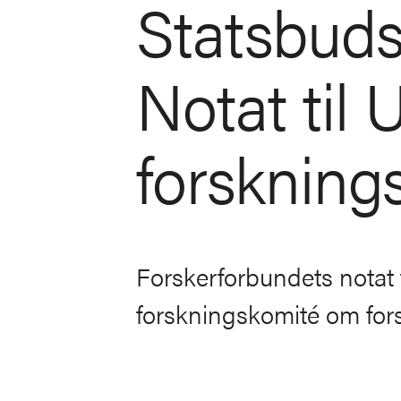
Statsbudsj
Notat til
forskning
Forskerforbundets notat 
forskningskomité om forsla