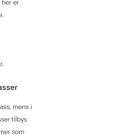
 her er
e.
r.
lasser
ass, mens i
ser tilbys
mmer som