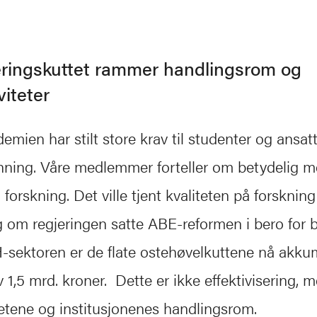
seringskuttet rammer handlingsrom og
viteter
mien har stilt store krav til studenter og ansat
nning. Våre medlemmer forteller om betydelig m
l forskning. Det ville tjent kvaliteten på forsknin
 om regjeringen satte ABE-reformen i bero for b
-sektoren er de flate ostehøvelkuttene nå akkumu
 1,5 mrd. kroner. Dette er ikke effektivisering,
tetene og institusjonenes handlingsrom.