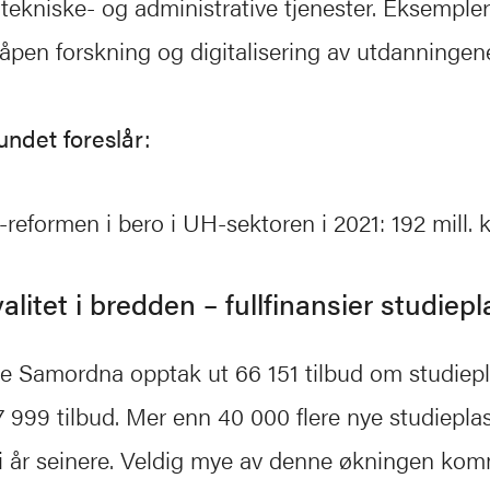
ekniske- og administrative tjenester. Eksempler
 åpen forskning og digitalisering av utdanningen
undet foreslår:
-reformen i bero i UH-sektoren i 2021: 192 mill. k
alitet i bredden – fullfinansier studiep
e Samordna opptak ut 66 151 tilbud om studiepl
7 999 tilbud. Mer enn 40 000 flere nye studieplas
ti år seinere. Veldig mye av denne økningen ko