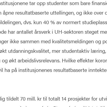
institusjonene tar opp studenter som bare finansi
åpne resultatbaserte uttellingen, og ikke over 
tildelingen, dvs. kun 40 % av normert studieplass
de har antallet årsverk i UH-sektoren steget m
nger ikke sammen med kvalitetsmeldingen og pol
økt utdanningskvalitet, mer studentaktiv læring,
g og økt arbeidslivsrelevans. Hvilke effekter koro
l ha på institusjonenes resultatbaserte inntekter
g tildelt 70 mill. kr til totalt 14 prosjekter for utv