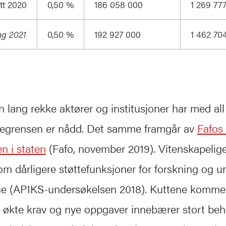
tt 2020
0,50 %
186 058 000
1 269 77
ag 2021
0,50 %
192 927 000
1 462 70
en lang rekke aktører og institusjoner har med all
rtegrensen er nådd. Det samme framgår av
Fafos 
n i staten
(Fafo, november 2019). Vitenskapelig
om dårligere støttefunksjoner for forskning og u
ene (APIKS-undersøkelsen 2018). Kuttene kommer
 økte krav og nye oppgaver innebærer stort beh