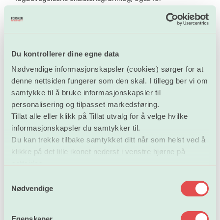
Forskerforbundet.
I Norge er omfattende omstillinger avhengig av
samarbeid med og oppslutning fra fagbevegelsen.
Du kontrollerer dine egne data
Ambisiøse klima- og bærekraftsmål krever omfattende
Nødvendige informasjonskapsler (cookies) sørger for at
omstillinger, både teknologisk, organisatorisk og
denne nettsiden fungerer som den skal. I tillegg ber vi om
kunnskapsmessig. Det norske samfunnet har lang
samtykke til å bruke informasjonskapsler til
tradisjon for partssamarbeid i arbeidslivet og er godt
personalisering og tilpasset markedsføring.
rustet til slike omstillinger. Myndighetene, arbeidstaker-
Tillat alle eller klikk på Tillat utvalg for å velge hvilke
og arbeidsgiverorganisasjonene må skape en tydelig
informasjonskapsler du samtykker til.
forbindelse mellom forsknings-, arbeidslivs- og
Du kan trekke tilbake samtykket ditt når som helst ved å
sosialpolitikk i arbeidet med bærekraftsmålene.
klikke på det lille ikonet nederst i venstre hjørne på
Partssamarbeidet må tas i bruk og ordninger for
nettsiden.
medbestemmelse og medvirkning i gjennomføringen av
S
omstilling. Fagforeningers og tillitsvalgtes involvering er
Nødvendige
a
viktig for å skape involvering, legitimitet og forankring
m
av arbeidet og tiltak. Styrking av partssamarbeidet er
t
Egenskaper