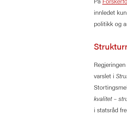
På
Forskerfo
innledet ku
politikk og 
Struktur
Regjeringen 
varslet i
Str
Stortingsmel
kvalitet – st
i statsråd fr