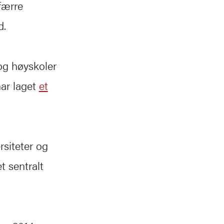
 færre
d.
og høyskoler
har laget
et
rsiteter og
t sentralt