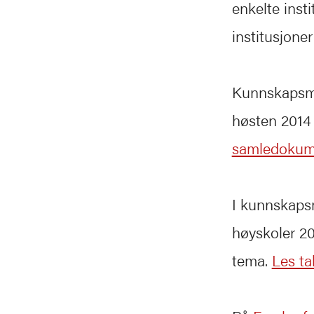
enkelte inst
institusjone
Kunnskapsmi
høsten 2014 
samledokume
I kunnskapsm
høyskoler 20
tema.
Les ta