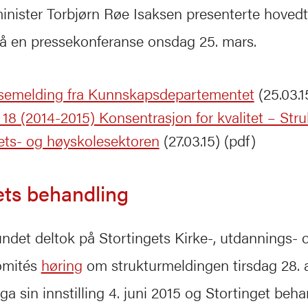
nister Torbjørn Røe Isaksen presenterte hovedt
å en pressekonferanse onsdag 25. mars.
semelding fra Kunnskapsdepartementet
(25.03.1
 18 (2014-2015) Konsentrasjon for kvalitet – Stru
tets- og høyskolesektoren
(27.03.15) (pdf)
ets behandling
ndet deltok på Stortingets Kirke-, utdannings- 
omités
høring
om strukturmeldingen tirsdag 28. a
a sin innstilling 4. juni 2015 og Stortinget beha