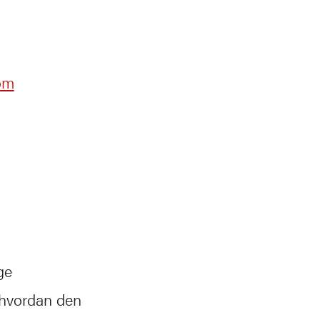
om
ge
 hvordan den