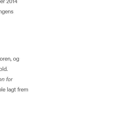
er 2014
ingens
toren, og
old.
on for
ble lagt frem