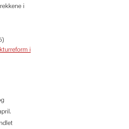
rekkene i
5)
kturreform i
og
pril.
ndlet