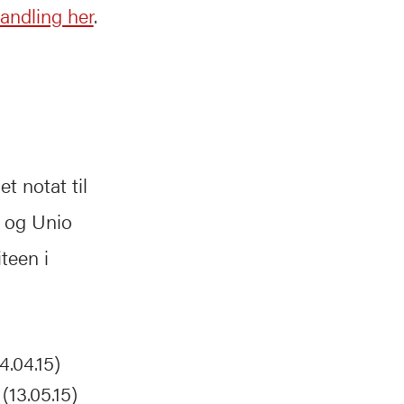
handling her
.
t notat til
 og Unio
teen i
4.04.15)
(13.05.15)