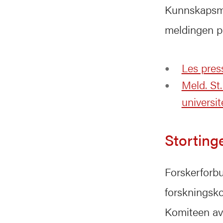
Kunnskapsmi
meldingen p
Les pres
Meld. St.
universi
Storting
Forskerforbu
forskningsk
Komiteen avg