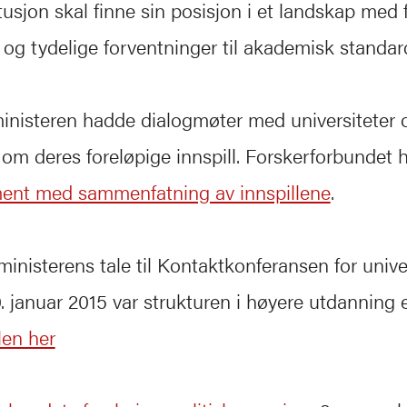
itusjon skal finne sin posisjon i et landskap med
r og tydelige forventninger til akademisk standar
nisteren hadde dialogmøter med universiteter 
om deres foreløpige innspill. Forskerforbundet 
nt med sammenfatning av innspillene
.
inisterens tale til Kontaktkonferansen for unive
. januar 2015 var strukturen i høyere utdanning e
len her