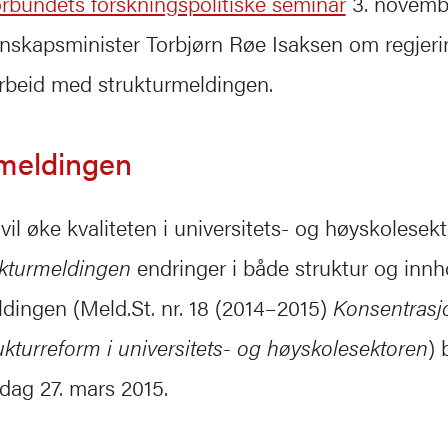
rbundets forskningspolitiske seminar
3. novemb
nnskapsminister Torbjørn Røe Isaksen om regjer
arbeid med strukturmeldingen.
meldingen
vil øke kvaliteten i universitets- og høyskolesek
ukturmeldingen
endringer i både struktur og innh
dingen (Meld.St. nr. 18 (2014–2015)
Konsentrasj
rukturreform i universitets- og høyskolesektoren
) 
edag 27. mars 2015.