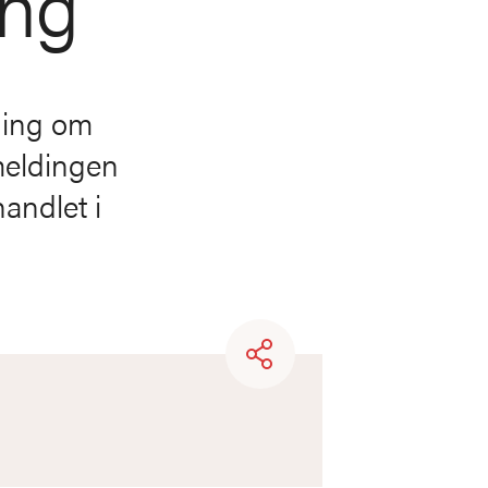
ing
lding om
smeldingen
handlet i