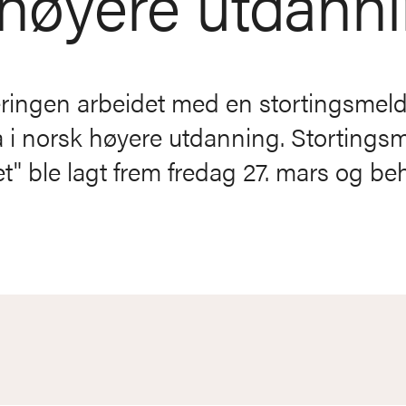
i høyere utdann
gjeringen arbeidet med en stortingsme
 ha i norsk høyere utdanning. Storting
et" ble lagt frem fredag 27. mars og be