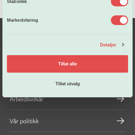
k
Statistikk
e
v
Markedsføring
a
l
g
Detaljer
Tillat alle
Lønn og tariffavtaler
Tillat utvalg
Arbeidsvilkår
Vår politikk