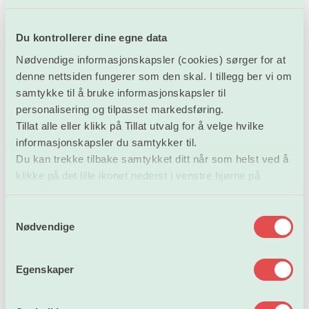
Logg inn på Min side
Brukernavn: din registrerte e-postadresse.
Du kontrollerer dine egne data
Nødvendige informasjonskapsler (cookies) sørger for at
Har du glemt ditt passord kan du benytte deg av
denne nettsiden fungerer som den skal. I tillegg ber vi om
"glemt-passord" funksjonen.
samtykke til å bruke informasjonskapsler til
personalisering og tilpasset markedsføring.
Er opplysningene korrekte trenger du ikke foreta deg
Tillat alle eller klikk på Tillat utvalg for å velge hvilke
noe.
informasjonskapsler du samtykker til.
Du kan trekke tilbake samtykket ditt når som helst ved å
Kontakt medlemsservice på
klikke på det lille ikonet nederst i venstre hjørne på
nettsiden.
minside@forskerforbundet.no
/ tel. 21 02 34 00 hvis du
har spørsmål.
S
Nødvendige
a
m
t
Egenskaper
y
k