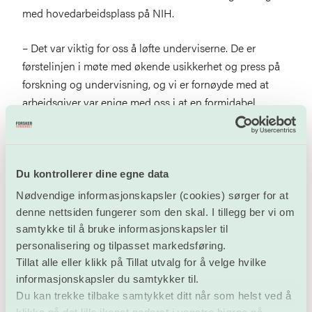
med hovedarbeidsplass på NIH.
– Det var viktig for oss å løfte underviserne. De er
førstelinjen i møte med økende usikkerhet og press på
forskning og undervisning, og vi er fornøyde med at
arbeidsgiver var enige med oss i at en formidabel
innsats over flere år med strammere rammebetingelser
må belønnes, sier han.
Han forteller at alle medlemmer i faste stillinger fikk et
Du kontrollerer dine egne data
oppgjør som var bedre enn den disponible rammen på
Nødvendige informasjonskapsler (cookies) sørger for at
3,3 prosent.
denne nettsiden fungerer som den skal. I tillegg ber vi om
samtykke til å bruke informasjonskapsler til
Ved Lovisenberg Diakonale sykehus har
personalisering og tilpasset markedsføring.
Forskerforbundet over flere år jobbet målrettet for å løfte
Tillat alle eller klikk på Tillat utvalg for å velge hvilke
lønnsnivået til kliniske ernæringsfysiologer.
informasjonskapsler du samtykker til.
Du kan trekke tilbake samtykket ditt når som helst ved å