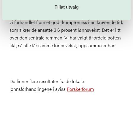
har små finansielle ressurser, men staben er den mest
Tillat utvalg
kostbare ressursen vi har. I samarbeid med ledelsen har
vi forhandlet fram et godt kompromiss i en krevende tid,
som sikrer de ansatte 3,6 prosent lønnsvekst. Det er litt
over den sentrale rammen. Vi har valgt å fordele potten
likt, så alle får samme lønnsvekst, oppsummerer han.
Du finner flere resultater fra de lokale
lønnsforhandlingene i avisa
Forskerforum