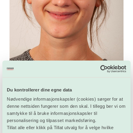
Du kontrollerer dine egne data
Nødvendige informasjonskapsler (cookies) sørger for at
Clara Timpe
denne nettsiden fungerer som den skal. I tillegg ber vi om
samtykke til å bruke informasjonskapsler til
Claras beste vervetips er å snakke åpent med kollegaer
personalisering og tilpasset markedsføring.
om temaer som lønnsutvikling og hvorfor det er viktig å
Tillat alle eller klikk på Tillat utvalg for å velge hvilke
ha en fagforening i ryggen. Clara foretrekker å reise