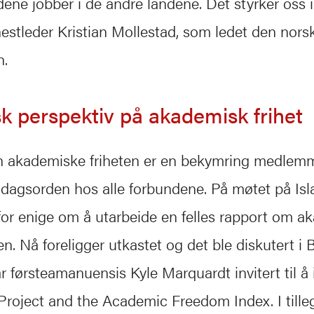
dene jobber i de andre landene. Det styrker oss i
 nestleder Kristian Mollestad, som ledet den nors
n.
sk perspektiv på akademisk frihet
n akademiske friheten er en bekymring medlemm
 dagsorden hos alle forbundene. På møtet på Isl
or enige om å utarbeide en felles rapport om a
en. Nå foreligger utkastet og det ble diskutert i 
r førsteamanuensis Kyle Marquardt invitert til å
roject and the Academic Freedom Index. I tille