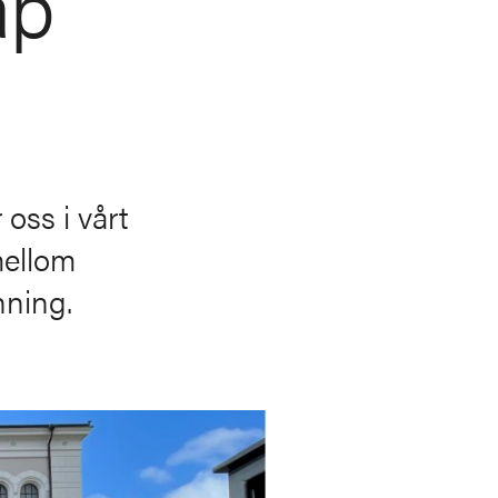
ap
 oss i vårt
mellom
nning.