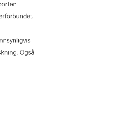
porten
kerforbundet.
nnsynligvis
rskning. Også