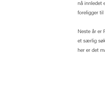
nå innledet 
foreligger t
Neste år er 
et særlig sø
her er det m