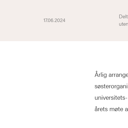
Delt
17.06.2024
uten
Årlig arran
søsterorgani
universitets
årets møte 