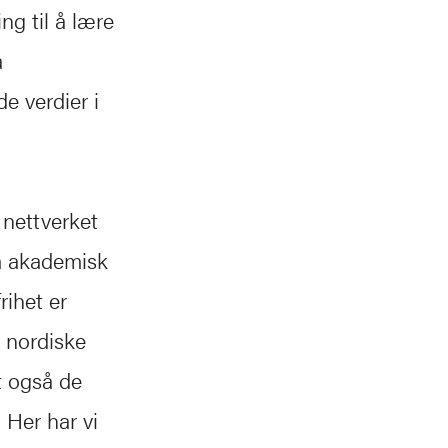
ng til å lære
å
e verdier i
 nettverket
om akademisk
rihet er
e nordiske
t også de
 Her har vi