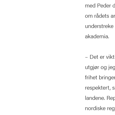
med Peder de
om rådets ar
understreke 
akademia.
– Det er vik
utgjør og je
frihet bring
respektert, 
landene. Rep
nordiske reg