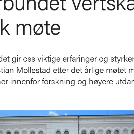
rbundet vertsk
sk møte
t gir oss viktige erfaringer og styrker
istian Mollestad etter det årlige møtet 
er innenfor forskning og høyere utda