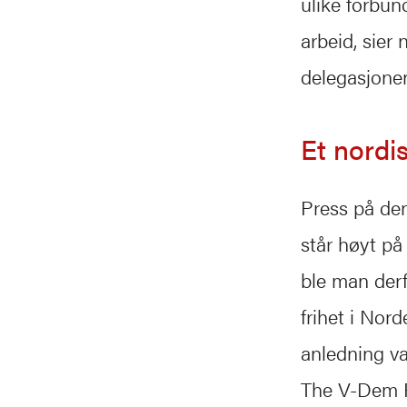
ulike forbun
arbeid, sier
delegasjone
Et nordi
Press på de
står høyt på
ble man derf
frihet i Nord
anledning va
The V-Dem P