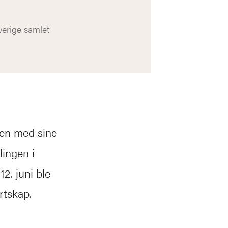
verige samlet
men med sine
lingen i
2. juni ble
rtskap.