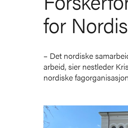
Forskerfo
for Nordi
– Det nordiske samarbeide
arbeid, sier nestleder Kr
nordiske fagorganisasjon