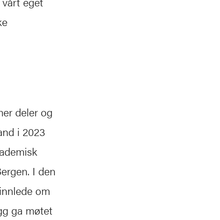
 vårt eget
ke
er deler og
and i 2023
kademisk
Bergen. I den
 innlede om
gg ga møtet