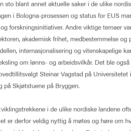
 sto blant annet aktuelle saker i de ulike nordi
ingen i Bologna-prosessen og status for EUS ma
g forskningsinitiativer. Andre viktige temaer var
ktoren, akademisk frihet, medbestemmelse og 
ellen, internasjonalisering og vitenskapelige ka
ksling om lønns- og arbeidsvilkår. Det ble også ti
edtillitsvalgt Steinar Vagstad på Universitetet
g på Skjøtstuene på Bryggen.
tviklingstrekkene i de ulike nordiske landene oft
et er derfor veldig nyttig å møtes og høre om h