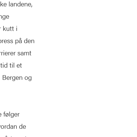
ske landene,
nge
 kutt i
press på den
rrierer samt
d til et
 i Bergen og
e følger
vordan de