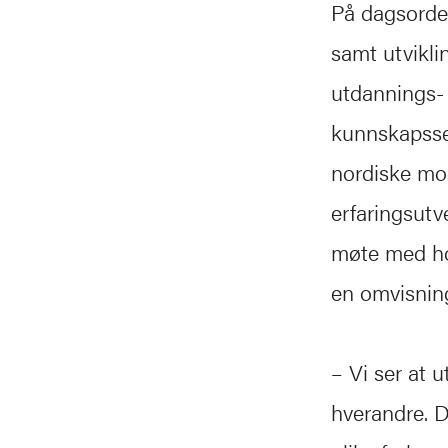
På dagsorden
samt utvikl
utdannings- o
kunnskapsse
nordiske mod
erfaringsutve
møte med hov
en omvisnin
– Vi ser at u
hverandre. D