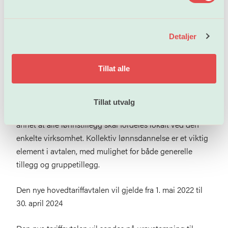
Unio kom ikke i mål med alle krav. Kravet om
l
minstelønn på utdanningsnivå, ble ikke fullt
g
imøtekommet. Men i forbindelse med utarbeidelse av
Detaljer
lokal lønnspolitikk, oppfordres partene til å etablere
minstelønnsnivåer for stillinger hvor det kreves
Tillat alle
bachelor- og masterutdanning. Dette vil Unio følge tett
opp videre.
Tillat utvalg
Avtalen til Unio og Akademikerne innebærer blant
annet at alle lønnstillegg skal fordeles lokalt ved den
enkelte virksomhet. Kollektiv lønnsdannelse er et viktig
element i avtalen, med mulighet for både generelle
tillegg og gruppetillegg.
Den nye hovedtariffavtalen vil gjelde fra 1. mai 2022 til
30. april 2024