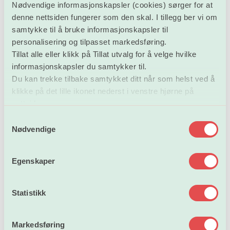
Nødvendige informasjonskapsler (cookies) sørger for at
denne nettsiden fungerer som den skal. I tillegg ber vi om
Lønnssystemet er modernisert, og store
samtykke til å bruke informasjonskapsler til
medlemsgrupper er sikret en automatisk lønnsutvikling
personalisering og tilpasset markedsføring.
i 10 eller 16 år. Mange av disse medlemmene har blitt
Tillat alle eller klikk på Tillat utvalg for å velge hvilke
snytt for automatiske opprykk på grunn av et foreldet
informasjonskapsler du samtykker til.
lønnssystem. Minstelønn for stipendiater økes med
Du kan trekke tilbake samtykket ditt når som helst ved å
10.000 kroner til 501.200.
klikke på det lille ikonet nederst i venstre hjørne på
nettsiden.
Det har kommet på plass en rekke forbedringer som
S
Nødvendige
styrker de tillitsvalgte i lokale forhandlinger på
a
m
virksomhetene. Et annen seier er at tillitsvalgte skal
t
omfattes av den lokale lønnspolitikken og ikke tape
Egenskaper
y
lønnsmessig på vervet.
k
k
Statistikk
Ulempetilleggene er økt og treffer mange av Unios
e
grupper.
v
Markedsføring
a