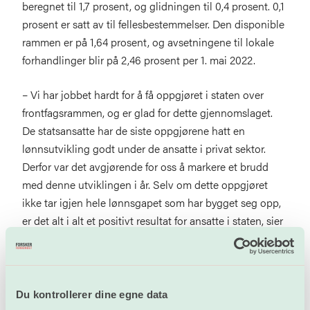
beregnet til 1,7 prosent, og glidningen til 0,4 prosent. 0,1
prosent er satt av til fellesbestemmelser. Den disponible
rammen er på 1,64 prosent, og avsetningene til lokale
forhandlinger blir på 2,46 prosent per 1. mai 2022.
– Vi har jobbet hardt for å få oppgjøret i staten over
frontfagsrammen, og er glad for dette gjennomslaget.
De statsansatte har de siste oppgjørene hatt en
lønnsutvikling godt under de ansatte i privat sektor.
Derfor var det avgjørende for oss å markere et brudd
med denne utviklingen i år. Selv om dette oppgjøret
ikke tar igjen hele lønnsgapet som har bygget seg opp,
er det alt i alt et positivt resultat for ansatte i staten, sier
Lind.
I tillegg til den økonomiske rammen, har Unio
forhandlet fram flere positive endringer i
Du kontrollerer dine egne data
hovedtariffavtalen.