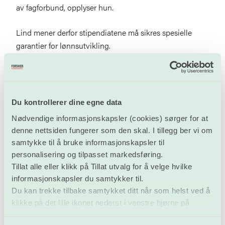
av fagforbund, opplyser hun.
Lind mener derfor stipendiatene må sikres spesielle
garantier for lønnsutvikling.
– Vi i Forskerforbundet prioriterer stipendiatenes lønns-
og arbeidsbetingelser. Derfor har alltid stipendiatene
stått høyt på blokka i våre nasjonale lønnsforhandlinger
Du kontrollerer dine egne data
med staten. Gjennom minstelønnssatser og
Nødvendige informasjonskapsler (cookies) sørger for at
automatiske stiger har vi sikret stipendiatene en bedre
denne nettsiden fungerer som den skal. I tillegg ber vi om
lønnsutvikling. Blant annet forhandlet vi fram økt
samtykke til å bruke informasjonskapsler til
startlønn for stipendiater i 2019, og en lønnsstige med
personalisering og tilpasset markedsføring.
tre prosents lønnsutvikling i årets oppgjør. Det er dette
Tillat alle eller klikk på Tillat utvalg for å velge hvilke
som er den mest effektive måten å sikre stipendiatenes
informasjonskapsler du samtykker til.
lønn på. Få andre grupper har slike sikringsmekanismer,
Du kan trekke tilbake samtykket ditt når som helst ved å
sier Lind.
klikke på det lille ikonet nederst i venstre hjørne på
nettsiden.