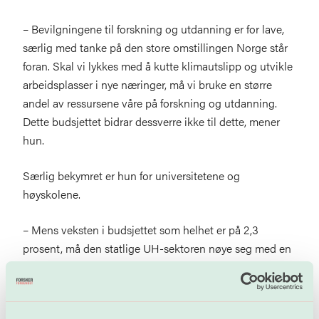
– Bevilgningene til forskning og utdanning er for lave,
særlig med tanke på den store omstillingen Norge står
foran. Skal vi lykkes med å kutte klimautslipp og utvikle
arbeidsplasser i nye næringer, må vi bruke en større
andel av ressursene våre på forskning og utdanning.
Dette budsjettet bidrar dessverre ikke til dette, mener
hun.
Særlig bekymret er hun for universitetene og
høyskolene.
– Mens veksten i budsjettet som helhet er på 2,3
prosent, må den statlige UH-sektoren nøye seg med en
vekst på 1,5 prosent. Det innebærer en realnedgang, og
gjør akademia til budsjettaper. Regjeringen tar nye 200
millioner i såkalte «effektiviseringskutt», og på toppen