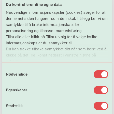
av dette kommer ytterligere 100 millioner i kutt. Deler av
Du kontrollerer dine egne data
disse kuttene tas i grunnbevilgningene. Dette påvirker
Nødvendige informasjonskapsler (cookies) sørger for at
institusjonenes handlingsfrihet, og vil ramme forskere
denne nettsiden fungerer som den skal. I tillegg ber vi om
og studenter, mener Lind.
samtykke til å bruke informasjonskapsler til
personalisering og tilpasset markedsføring.
ABE-kuttene, som har blitt gjennomført som flate
Tillat alle eller klikk på Tillat utvalg for å velge hvilke
ostehøvelkutt i statlig sektor siden 2015, beløper seg nå
informasjonskapsler du samtykker til.
til 1,7 milliarder for universitets- og høyskolesektoren
Du kan trekke tilbake samtykket ditt når som helst ved å
alene.
klikke på det lille ikonet nederst i venstre hjørne på
nettsiden.
– Dette er kutt som rammer forskning og undervisning.
S
Jeg vil sterkt oppfordre den nye regjeringen til å
Nødvendige
a
tilbakeføre så mye som mulig av disse midlene, til beste
m
for forskere og studenter, sier Lind.
t
Egenskaper
y
k
Effektiviseringskutt
Akkumulert
År
Sats
for UH-sektor (kr.)
reduksjon (kr.)
k
Statistikk
e