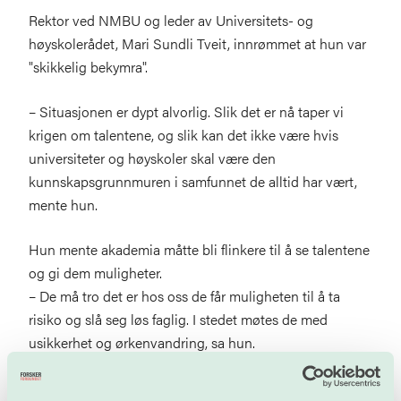
Rektor ved NMBU og leder av Universitets- og
høyskolerådet, Mari Sundli Tveit, innrømmet at hun var
"skikkelig bekymra".
– Situasjonen er dypt alvorlig. Slik det er nå taper vi
krigen om talentene, og slik kan det ikke være hvis
universiteter og høyskoler skal være den
kunnskapsgrunnmuren i samfunnet de alltid har vært,
mente hun.
Hun mente akademia måtte bli flinkere til å se talentene
og gi dem muligheter.
– De må tro det er hos oss de får muligheten til å ta
risiko og slå seg løs faglig. I stedet møtes de med
usikkerhet og ørkenvandring, sa hun.
Også de to politikerne i panelet tok sin del av ansvaret