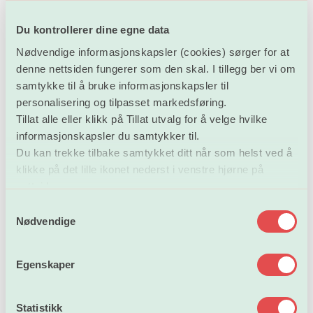
for at færre ser forskning som en attraktiv karrierevei.
– Regjeringen har gjort noe, men vi kan gjøre enda mer.
Du kontrollerer dine egne data
Vi kan bli bedre fra politisk hold til å legge rammer som
Nødvendige informasjonskapsler (cookies) sørger for at
bidrar til økt rekruttering, mente stortingsrepresentant
denne nettsiden fungerer som den skal. I tillegg ber vi om
Lill Harriet Sandaune (FrP).
samtykke til å bruke informasjonskapsler til
personalisering og tilpasset markedsføring.
– Den rødgrønne regjeringen fikk midlertidigheten i
Tillat alle eller klikk på Tillat utvalg for å velge hvilke
sektoren litt ned, fordi det var et viktig tema for oss. Jeg
informasjonskapsler du samtykker til.
synes det er stillere fra politisk hold rundt dette nå. Jeg
Du kan trekke tilbake samtykket ditt når som helst ved å
har savnet politisk lederskap i dette spørsmålet, svarte
klikke på det lille ikonet nederst i venstre hjørne på
Marianne Aasen fra Arbeiderpartiet.
nettsiden.
S
De hadde nettopp hørt Magnus Aronsen fra Akademiet
Nødvendige
a
for yngre forskere oppsummere hvordan nettopp
m
usikkerhet var en viktig grunn til at mange unge
t
Egenskaper
y
forskere, særlig unge kvinner, ikke ville anbefale andre
k
en forskerkarriere.
k
Statistikk