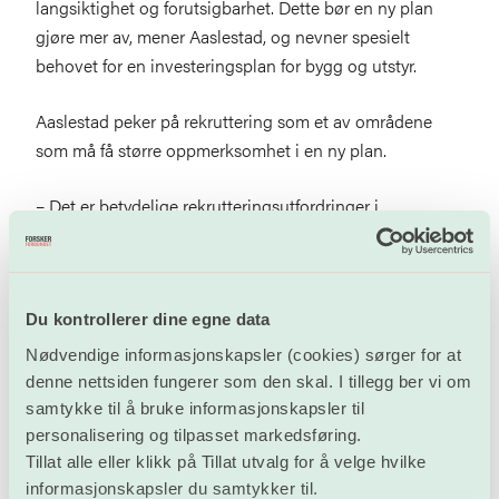
langsiktighet og forutsigbarhet. Dette bør en ny plan
gjøre mer av, mener Aaslestad, og nevner spesielt
behovet for en investeringsplan for bygg og utstyr.
Aaslestad peker på rekruttering som et av områdene
som må få større oppmerksomhet i en ny plan.
– Det er betydelige rekrutteringsutfordringer i
universitets- og høyskolesektoren. Vi vet at færre
masterstudenter og doktorgradskandidater ser
forskning som en attraktiv karrierevei. Dette må en ny en
ny langtidsplan ta tak i, sier Aaslestad.
Du kontrollerer dine egne data
Nødvendige informasjonskapsler (cookies) sørger for at
Han er også opptatt av en tettere kobling mellom
denne nettsiden fungerer som den skal. I tillegg ber vi om
forskning og utdanning.
samtykke til å bruke informasjonskapsler til
personalisering og tilpasset markedsføring.
– Dagens Langtidsplan inneholder lite om høyere
Tillat alle eller klikk på Tillat utvalg for å velge hvilke
utdanning og koblingen til forskning, og har ingen
informasjonskapsler du samtykker til.