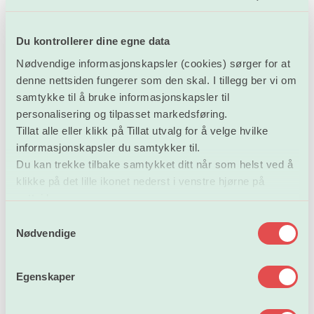
organisasjonskonsulent med ansvar for bl.a.
kursadministrasjon. Hun overtar etter Gerd Sandvik,
som går av med pensjon 1. september. Nina har
Du kontrollerer dine egne data
markedsføringsutdannelse fra BI og kommer fra
Nødvendige informasjonskapsler (cookies) sørger for at
stillingen som Assistant general manager hos Frank
denne nettsiden fungerer som den skal. I tillegg ber vi om
Grønsund agenturer AS. Hun har vært hos
samtykke til å bruke informasjonskapsler til
Forskerforbundet siden februar som vikar med ansvar
personalisering og tilpasset markedsføring.
for sentralbord og resepsjon.
Tillat alle eller klikk på Tillat utvalg for å velge hvilke
informasjonskapsler du samtykker til.
Sumathy Sivachandran
(51) starter i et årsvikariat som
Du kan trekke tilbake samtykket ditt når som helst ved å
klikke på det lille ikonet nederst i venstre hjørne på
regnskapskonsulent. Hun har en bachelor i økonomi og
nettsiden.
kommer fra stilling som regnskapskonsulent/-ansvarlig
i Oslo losse- og lastekontor. Hun skal vikariere for
S
Nødvendige
a
personal- og økonomikonsulent Elisabeth Johansen
m
som skal ha permisjon fra september.
t
Egenskaper
y
k