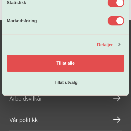
k
Statistikk
e
v
Markedsføring
a
l
g
Detaljer
Tillat alle
Lønn og tariffavtaler
Tillat utvalg
Arbeidsvilkår
Vår politikk