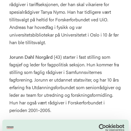
rådgiver i tariffseksjonen, der han skal vikariere for
spesialrådgiver Tanya Nymo. Han har tidligere vært
tillitsvalgt på heltid for Forskerforbundet ved UiO.
Andreas har hovedfag i fysikk og var
universitetsbibliotekar på Universitetet i Oslo i 10 år før
han ble tillitsvalgt.
Jorunn Dahl Norgård
(43) starter i fast stilling som
fagsjef og leder for fagpolitisk seksjon. Hun kommer fra
stilling som faglig rådgiver i Samfunnsviternes
fagforening. Jorunn er utdannet statsviter, og har 10 års
erfaring fra Utdanningsforbundet som seniorrådgiver og
leder av team for utredning og forskningsformidling.
Hun har også vært rådgiver i Forskerforbundet i
perioden 2001–2005.
Nina Fjeld
(56) starter i fast stilling som