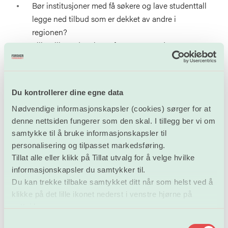
Bør institusjoner med få søkere og lave studenttall
legge ned tilbud som er dekket av andre i
regionen?
Tilbys like utdanninger for mange steder?
Hvor lave kandidattall er forenelig med
studiekvalitet, robusthet og kostnads- effektivitet?
Hvordan sikre en profesjonell og kostnadseffektiv
Du kontrollerer dine egne data
administrasjon i UH-sektoren som støtter opp om
Nødvendige informasjonskapsler (cookies) sørger for at
kjerneoppgavene forskning og utdanning?
denne nettsiden fungerer som den skal. I tillegg ber vi om
Hvor og hvordan finner og realiserer din institusjon
samtykke til å bruke informasjonskapsler til
sin strategiske posisjon i et landskap med færre
personalisering og tilpasset markedsføring.
institusjoner og en krevende demokratisk
Tillat alle eller klikk på Tillat utvalg for å velge hvilke
utvikling?
informasjonskapsler du samtykker til.
Hvilke strukturelle grep bør universitetene ta for å
Du kan trekke tilbake samtykket ditt når som helst ved å
styrke sin internasjonale posisjon og lykkes i den
klikke på det lille ikonet nederst i venstre hjørne på
internasjonale konkurransen om forskningsmidler?
nettsiden.
Hvilken struktur trengs i UH-sektoren for å få bedre
S