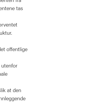
dentene tas
forventet
uktur.
t offentlige
 utenfor
nale
lik at den
runnleggende