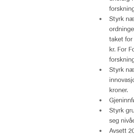
forsknin
Styrk næ
ordninge
taket for
kr. For 
forskning
Styrk næ
innovasj
kroner.
Gjeninnf
Styrk gr
seg nivåe
Avsett 20