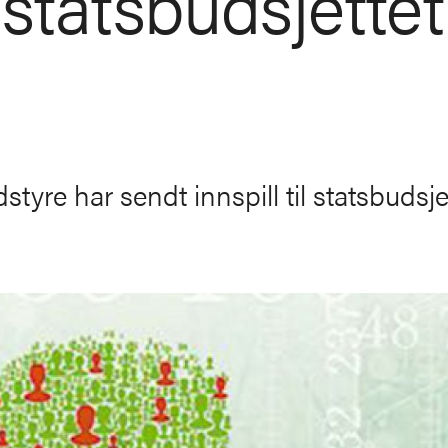
l statsbudsjettet
yre har sendt innspill til statsbudsje