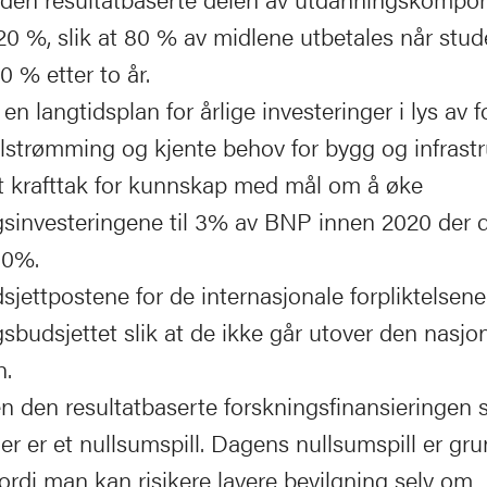
 20 %, slik at 80 % av midlene utbetales når stu
0 % etter to år.
en langtidsplan for årlige investeringer i lys av 
ilstrømming og kjente behov for bygg og infrastr
t krafttak for kunnskap med mål om å øke
gsinvesteringene til 3% av BNP innen 2020 der de
 50%.
sjettpostene for de internasjonale forpliktelsene
sbudsjettet slik at de ikke går utover den nasjo
n.
n den resultatbaserte forskningsfinansieringen s
ger er et nullsumspill. Dagens nullsumspill er g
ordi man kan risikere lavere bevilgning selv om