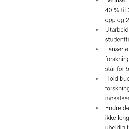
40 % til
opp og 2
Utarbeid 
studentt
Lanser e
forsknin
står for
Hold bud
forskning
innsatse
Endre de
ikke len
uheldig f