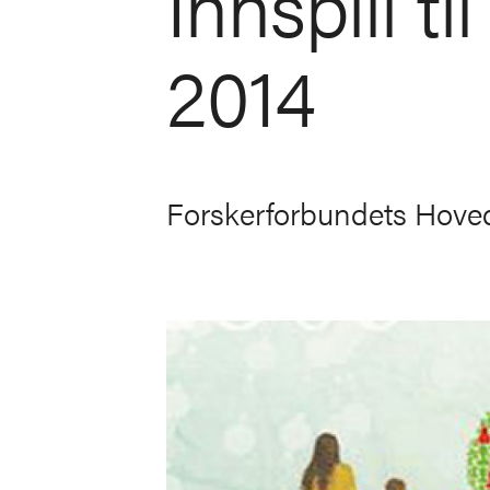
Innspill ti
2014
Forskerforbundets Hovedst