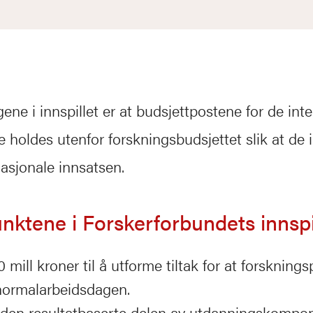
gene i innspillet er at budsjettpostene for de int
ne holdes utenfor forskningsbudsjettet slik at de 
asjonale innsatsen.
ktene i Forskerforbundets innspil
0 mill kroner til å utforme tiltak for at forskning
 normalarbeidsdagen.
den resultatbaserte delen av utdanningskompon