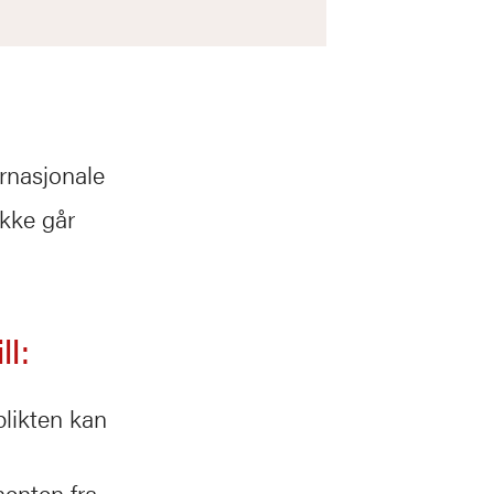
ernasjonale
ikke går
l:
splikten kan
enten fra