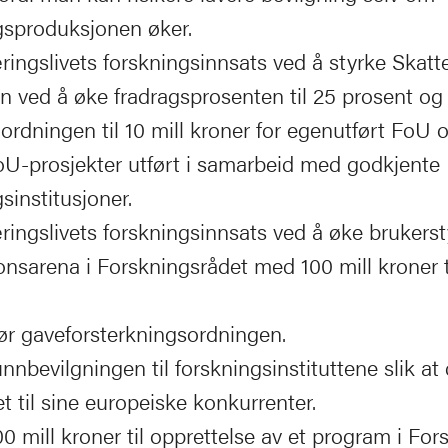
gsproduksjonen øker.
ringslivets forskningsinnsats ved å styrke Skatt
n ved å øke fradragsprosenten til 25 prosent og
 ordningen til 10 mill kroner for egenutført FoU og
FoU-prosjekter utført i samarbeid med godkjente
sinstitusjoner.
ringslivets forskningsinnsats ved å øke brukerst
onsarena i Forskningsrådet med 100 mill kroner t
ør gaveforsterkningsordningen.
unnbevilgningen til forskningsinstituttene slik a
t til sine europeiske konkurrenter.
0 mill kroner til opprettelse av et program i Fo