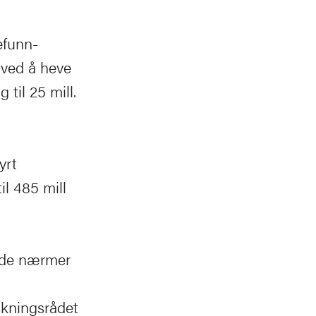
efunn-
 ved å heve
 til 25 mill.
yrt
il 485 mill
t de nærmer
rskningsrådet