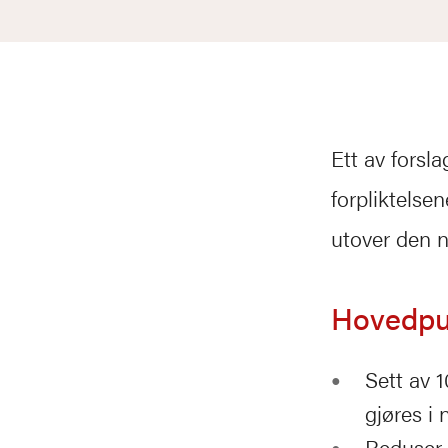
Ett av forsla
forpliktelse
utover den n
Hovedpun
Sett av 1
gjøres i
Reduser 