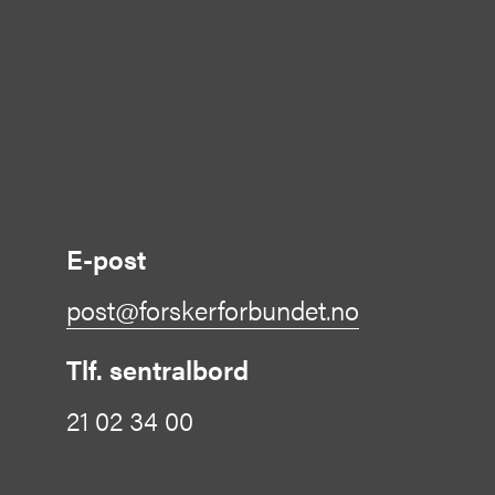
E-post
post@forskerforbundet.no
Tlf. sentralbord
21 02 34 00