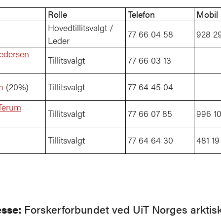
Rolle
Telefon
Mobil
Hovedtillitsvalgt /
77 66 04 58
928 2
Leder
Pedersen
Tillitsvalgt
77 66 03 13
n
(20%)
Tillitsvalgt
77 64 45 04
Terum
Tillitsvalgt
77 66 07 85
996 10
Tillitsvalgt
77 64 64 30
481 19
sse:
Forskerforbundet ved UiT Norges arktis