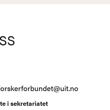
ss
forskerforbundet@uit.no
gte i sekretariatet