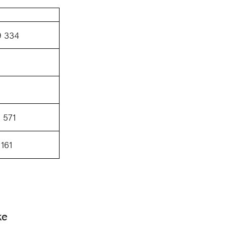
9 334
 571
 161
ke