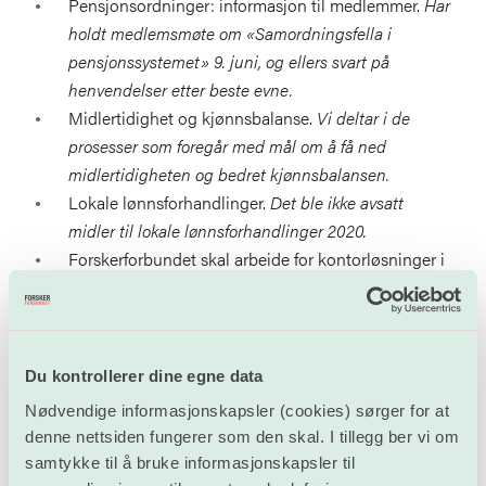
Pensjonsordninger: informasjon til medlemmer.
Har
holdt medlemsmøte om «Samordningsfella i
pensjonssystemet» 9. juni, og ellers svart på
henvendelser etter beste evne.
Midlertidighet og kjønnsbalanse.
Vi deltar i de
prosesser som foregår med mål om å få ned
midlertidigheten og bedret kjønnsbalansen.
Lokale lønnsforhandlinger.
Det ble ikke avsatt
midler til lokale lønnsforhandlinger 2020.
Forskerforbundet skal arbeide for kontorløsninger i
UH-sektoren som bidrar til gode arbeidsbetingelser
for å utføre forskning, undervisning og
administrasjon. Det å kunne arbeide uforstyrret er
her et sentralt premiss
. Vi benytter enhver
Du kontrollerer dine egne data
anledning til å fremme våre synspunkter, hittil uten
Nødvendige informasjonskapsler (cookies) sørger for at
suksess.
denne nettsiden fungerer som den skal. I tillegg ber vi om
Forskerforbundet skal utrede om det er mulig eller
samtykke til å bruke informasjonskapsler til
behov for en møteplass hvor medlemmene kan