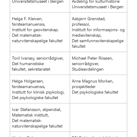
Universitetsmuseet i Bergen
Avdeling for kulturhistorie
Universitetsmuseet i Bergen
Helga F. Kleiven,
Asbjørn Grønstad,
førsteamanuensis,
professor,
Institutt for geovitenskap.
Institutt for informasjons- og
Det matematisk-
medievitenskap,
naturvitenskapelige fakultet
Det samfunnsvitenskapelige
fakultet
Toril Ivarsøy, seniorrådgiver,
Michael Peter Riisøen,
Det humanistiske
seniorrådgiver,
fakultet, sekretariatet
Studieavdelingen
Helge Holgersen,
Arne Magnus Morken,
førsteamanuensis,
prosjektleder
Institutt for klinisk psykologi,
Det psykologiske fakultet
Det psykologiske fakultet
Ivar Stefansson, stipendiat,
Matematisk institutt,
Det matematisk-
naturvitenskapelige fakultet