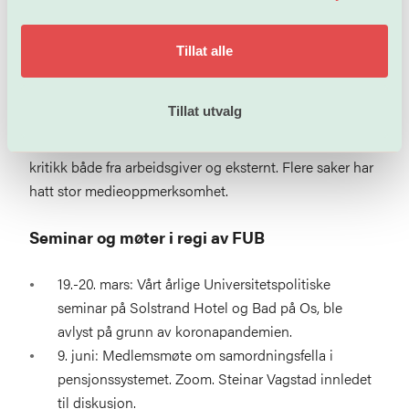
de tillitsvalgte er å være rådgivere og bisittere i saker
som angår medlemmer. Tillitsvalgtes arbeidstid har i
2020 i stor grad gått med til å følge opp
Tillat alle
enkeltmedlemmers arbeidssituasjon, når det gjelder
lønn, ansettelse, konflikter og arbeidsmiljø. Det har vært
Tillat utvalg
enkelte saker som har vært særlig krevende. Disse har
vært knyttet til medlemmer som har blitt utsatt for
kritikk både fra arbeidsgiver og eksternt. Flere saker har
hatt stor medieoppmerksomhet.
Seminar og møter i regi av FUB
19.-20. mars: Vårt årlige Universitetspolitiske
seminar på Solstrand Hotel og Bad på Os, ble
avlyst på grunn av koronapandemien.
9. juni: Medlemsmøte om samordningsfella i
pensjonssystemet. Zoom. Steinar Vagstad innledet
til diskusjon.