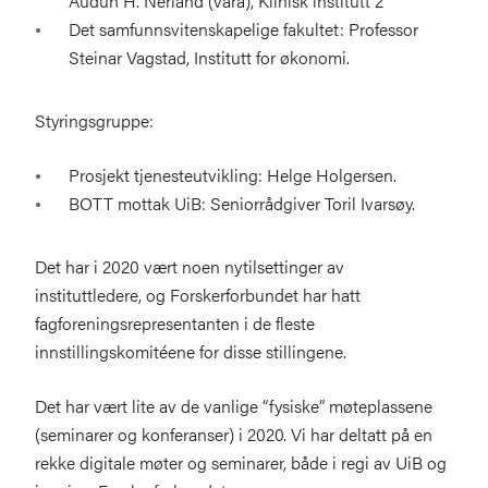
Audun H. Nerland (vara), Klinisk institutt 2
Det samfunnsvitenskapelige fakultet: Professor
Steinar Vagstad, Institutt for økonomi.
Styringsgruppe:
Prosjekt tjenesteutvikling: Helge Holgersen.
BOTT mottak UiB: Seniorrådgiver Toril Ivarsøy.
Det har i 2020 vært noen nytilsettinger av
instituttledere, og Forskerforbundet har hatt
fagforeningsrepresentanten i de fleste
innstillingskomitéene for disse stillingene.
Det har vært lite av de vanlige “fysiske” møteplassene
(seminarer og konferanser) i 2020. Vi har deltatt på en
rekke digitale møter og seminarer, både i regi av UiB og