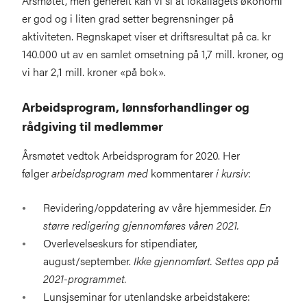
Årsmøtet, men generelt kan vi si at lokallagets økonomi
er god og i liten grad setter begrensninger på
aktiviteten. Regnskapet viser et driftsresultat på ca. kr
140.000 ut av en samlet omsetning på 1,7 mill. kroner, og
vi har 2,1 mill. kroner «på bok».
Arbeidsprogram, lønnsforhandlinger og
rådgiving til medlemmer
Årsmøtet vedtok Arbeidsprogram for 2020. Her
følger
arbeidsprogram med
kommentarer
i kursiv
:
Revidering/oppdatering av våre hjemmesider.
En
større redigering gjennomføres våren 2021.
Overlevelseskurs for stipendiater,
august/september.
Ikke gjennomført. Settes opp på
2021-programmet.
Lunsjseminar for utenlandske arbeidstakere: