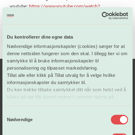
youtube:
https://www.youtube.com/watch?
v=zQ9vZyixZKU
Du kontrollerer dine egne data
Nødvendige informasjonskapsler (cookies) sørger for at
denne nettsiden fungerer som den skal. I tillegg ber vi om
samtykke til å bruke informasjonskapsler til
personalisering og tilpasset markedsføring.
Tillat alle eller klikk på Tillat utvalg for å velge hvilke
informasjonskapsler du samtykker til.
Du kan trekke tilbake samtykket ditt når som helst ved å
klikke på det lille ikonet nederst i venstre hjørne på
nettsiden.
S
Lønn og tariffavtaler
Nødvendige
a
m