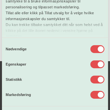
samtykke til å bruke informasjonskapsler til
personalisering og tilpasset markedsføring.
Trude Teige er debattleder.
Tillat alle eller klikk på Tillat utvalg for å velge hvilke
informasjonskapsler du samtykker til.
Vel møtt!
Du kan trekke tilbake samtykket ditt når som helst ved å
klikke på det lille ikonet nederst i venstre hjørne på
nettsiden.
S
Nødvendige
a
m
t
Egenskaper
y
k
k
Statistikk
e
v
Markedsføring
a
l
Lønn og tariffavtaler
g