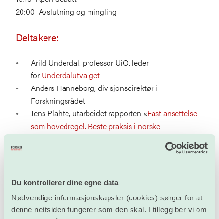
20:00 Avslutning og mingling
Deltakere:
Arild Underdal, professor UiO, leder
for
Underdalutvalget
Anders Hanneborg, divisjonsdirektør i
Forskningsrådet
Jens Plahte, utarbeidet rapporten «
Fast ansettelse
som hovedregel. Beste praksis i norske
forskningsinstitutter
»
Lillian Kramer-Johansen, assisterende
forskningsdirektør ved OUS
Guro Elisabeth Lind, Akademiet for yngre forskere
Du kontrollerer dine egne data
og gruppeleder ved OUS. Nyvalgt leder av
Nødvendige informasjonskapsler (cookies) sørger for at
Forskerforbundet fra 1.1.2019.
denne nettsiden fungerer som den skal. I tillegg ber vi om
Jo Stein Moen, leder for samfunnskontakt SINTEF