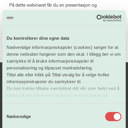
På dette webinaret får du en presentasjon og
gjennomgang av Forskerforbundets forsikrings- og
bankprodukter, som du som medlem har tilgang på.
Du kontrollerer dine egne data
Nødvendige informasjonskapsler (cookies) sørger for at
denne nettsiden fungerer som den skal. I tillegg ber vi om
samtykke til å bruke informasjonskapsler til
personalisering og tilpasset markedsføring.
Tillat alle eller klikk på Tillat utvalg for å velge hvilke
informasjonskapsler du samtykker til.
Du kan trekke tilbake samtykket ditt når som helst ved å
klikke på det lille ikonet nederst i venstre hjørne på
nettsiden.
S
Lønn og tariffavtaler
Nødvendige
a
m