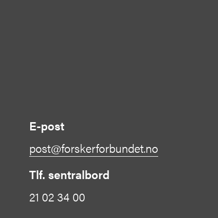
E-post
post@forskerforbundet.no
Tlf. sentralbord
21 02 34 00