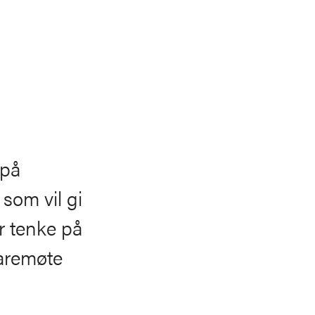
 på
 som vil gi
r tenke på
paremøte