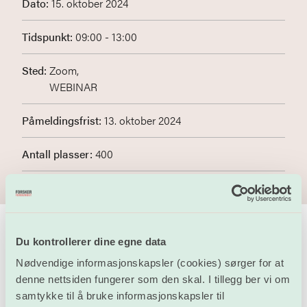
Dato:
15. oktober 2024
Tidspunkt:
09:00 - 13:00
Sted:
Zoom,
WEBINAR
Påmeldingsfrist:
13. oktober 2024
Antall plasser:
400
Du kontrollerer dine egne data
The course will be held in Norwegian, but there will be
Nødvendige informasjonskapsler (cookies) sørger for at
a interpreter present to translate all content to English.
denne nettsiden fungerer som den skal. I tillegg ber vi om
samtykke til å bruke informasjonskapsler til