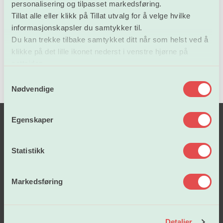
personalisering og tilpasset markedsføring.
Program
Tillat alle eller klikk på Tillat utvalg for å velge hvilke
informasjonskapsler du samtykker til.
Du kan trekke tilbake samtykket ditt når som helst ved å
klikke på det lille ikonet nederst i venstre hjørne på
nettsiden.
S
Nødvendige
a
m
t
Egenskaper
y
k
k
Statistikk
e
v
Markedsføring
a
Lønn og tariffavtaler
l
g
Detaljer