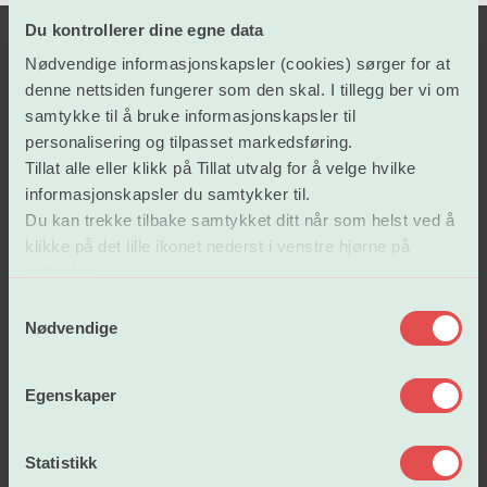
Du kontrollerer dine egne data
Nødvendige informasjonskapsler (cookies) sørger for at
denne nettsiden fungerer som den skal. I tillegg ber vi om
samtykke til å bruke informasjonskapsler til
personalisering og tilpasset markedsføring.
Tillat alle eller klikk på Tillat utvalg for å velge hvilke
informasjonskapsler du samtykker til.
Lønn og tariffavtaler
Du kan trekke tilbake samtykket ditt når som helst ved å
klikke på det lille ikonet nederst i venstre hjørne på
nettsiden.
Arbeidsvilkår
S
Nødvendige
a
m
Vår politikk
t
Egenskaper
y
k
Om oss
k
Statistikk