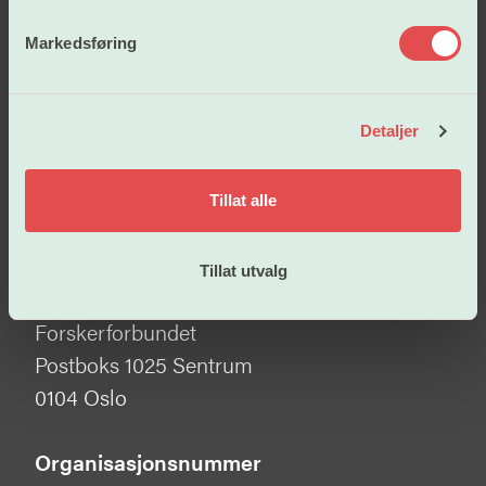
e
v
Bli medlem
Markedsføring
a
l
g
Detaljer
Besøksadresse
Tullins gate 2
Tillat alle
0166 Oslo
Tillat utvalg
Postadresse
Forskerforbundet
Postboks 1025 Sentrum
0104 Oslo
Organisasjonsnummer