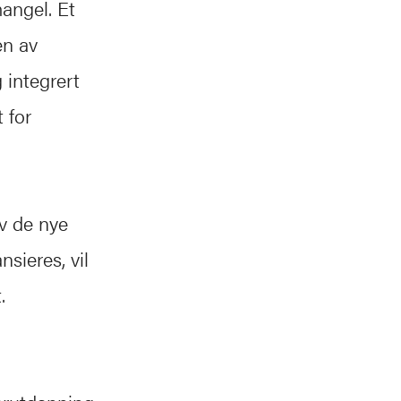
angel. Et
en av
 integrert
 for
av de nye
sieres, vil
.