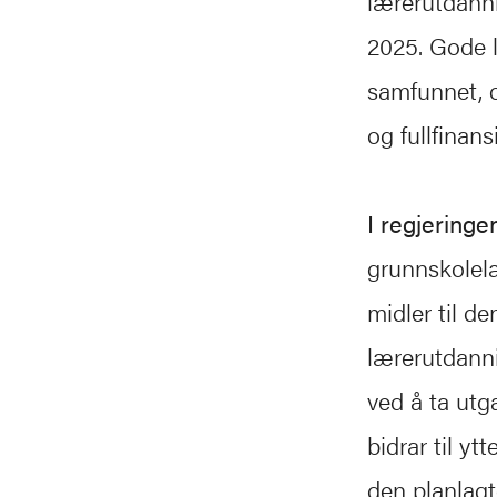
lærerutdanni
2025. Gode l
samfunnet, og
og fullfinan
I regjeringe
grunnskolelæ
midler til 
lærerutdanni
ved å ta utg
bidrar til y
den planlagt