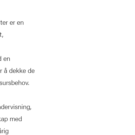
ter er en
t,
d en
for å dekke de
sursbehov.
ndervisning,
skap med
årig