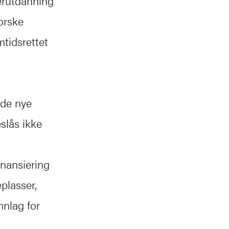
erutdanning
orske
mtidsrettet
d de nye
slås ikke
inansiering
plasser,
nnlag for