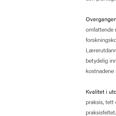
Overgange
omfattende r
forskningsko
Lærerutdanni
betydelig inn
kostnadene s
Kvalitet i u
praksis, tet
praksisfelte