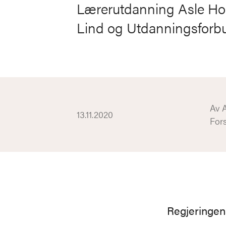
Lærerutdanning Asle Hol
Lind og Utdanningsforbu
Av A
13.11.2020
For
Regjeringen