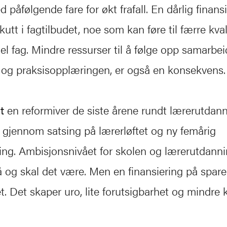
 påfølgende fare for økt frafall. En dårlig finansi
 kutt i fagtilbudet, noe som kan føre til færre kval
del fag. Mindre ressurser til å følge opp samarbe
t og praksisopplæringen, er også en konsekvens.
t
en reformiver de siste årene rundt lærerutdan
 gjennom satsing på lærerløftet og ny femårig
ng. Ambisjonsnivået for skolen og lærerutdann
å og skal det være. Men en finansiering på spareb
t. Det skaper uro, lite forutsigbarhet og mindre kr