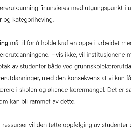
rerutdanning finansieres med utgangspunkt i a
r og kategoriheving.
ring
må til for å holde kraften oppe i arbeidet m
rerutdanningene. Hvis ikke, vil institusjonene 
ptak av studenter både ved grunnskolelærerutd
erutdanninger, med den konsekvens at vi kan få
 lærere i skolen og økende lærermangel. Det er s
som kan bli rammet av dette.
e
ressurser vil den tette oppfølging av studenter 