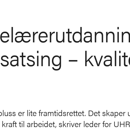
lelærerutdanni
satsing – kvalit
uss er lite framtidsrettet. Det skaper ur
raft til arbeidet, skriver leder for UH