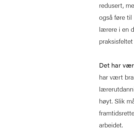
redusert, med
også føre til
lærere i en 
praksisfelte
Det har vær
har vært bra
lærerutdanni
høyt. Slik m
framtidsrette
arbeidet.