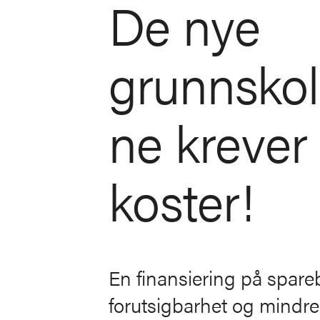
De nye
grunnsko
ne krever 
koster!
En finansiering på sparebl
forutsigbarhet og mindre k