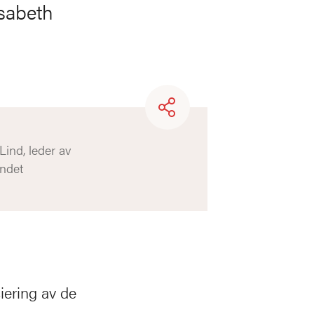
isabeth
ind, leder av
undet
iering av de