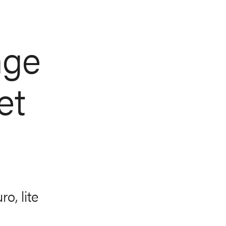
nge
et
o, lite
R