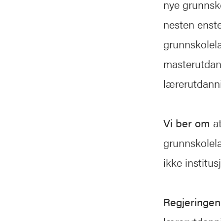
nye grunnsko
nesten enst
grunnskolelæ
masterutdann
lærerutdann
Vi ber om
at
grunnskolelæ
ikke institu
Regjeringen