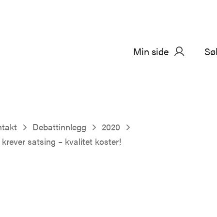
Min side
Sø
ntakt
Debattinnlegg
2020
rever satsing – kvalitet koster!