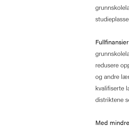
grunnskolelæ
studieplasse
Fullfinansie
grunnskolelæ
redusere op
og andre lær
kvalifiserte
distriktene 
Med mindr