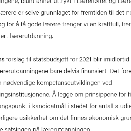
ngene, blant annet uttrykt i Lærerløftet og Lær
ærere er selve grunnlaget for fremtiden til det n
 for å få gode lærere trenger vi en kraftfull, fre
siert lærerutdanning.
ns
forslag til statsbudsjett for 2021 blir imidlerti
rerutdanningene bare delvis finansiert. Det fore
den nødvendige kompetanseutviklingen ved
ngsinstitusjonene. Å legge om prinsippene for f
angspunkt i kandidatmål i stedet for antall studie
tterligere usikkerhet om det finnes økonomisk gru
e satsingen på lærerutdanningen.