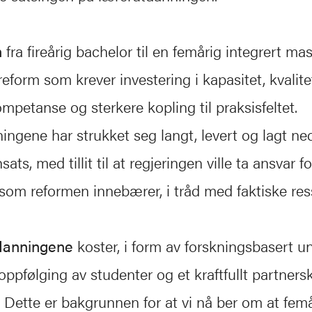
n
fra fireårig bachelor til en femårig integrert mas
eform som krever investering i kapasitet, kvalite
mpetanse og sterkere kopling til praksisfeltet.
ngene har strukket seg langt, levert og lagt ne
sats, med tillit til at regjeringen ville ta ansvar 
om reformen innebærer, i tråd med faktiske res
tdanningene
koster, i form av forskningsbasert u
t oppfølging av studenter og et kraftfullt partner
t. Dette er bakgrunnen for at vi nå ber om at fem