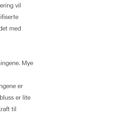
ering vil
ifiserte
idet med
ningene. Mye
ingene er
luss er lite
aft til