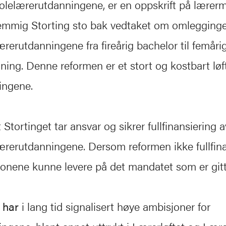
lelærerutdanningene, er en oppskrift på lærerm
emmig Storting sto bak vedtaket om omlegging
rerutdanningene fra fireårig bachelor til femårig
ing. Denne reformen er et stort og kostbart løft
ingene.
 Stortinget tar ansvar og sikrer fullfinansiering 
rerutdanningene. Dersom reformen ikke fullfinan
sjonene kunne levere på det mandatet som er gitt
 har
i lang tid signalisert høye ambisjoner for