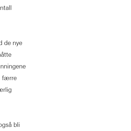
ntall
ed de nye
måtte
anningene
 færre
ærlig
også bli