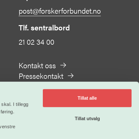
post@forskerforbundet.no
Tlf. sentralbord
21 02 34 00
Kontakt oss
Pressekontakt
Tillat alle
kal. I tillegg
føring.
Tillat utvalg
Personvern
 venstre