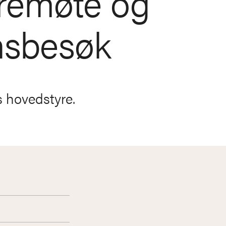
remøte og
onsbesøk
s hovedstyre.